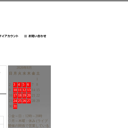
2026年8月
E
日
月
火
水
木
金
土
1
2
3
4
5
6
7
8
9
10
11
12
13
14
15
16
17
18
19
20
21
22
23
24
25
26
27
28
29
30
31
◇金～日：12時～20時
◇月～木曜：休み (ライブ
開催の関係で営業している