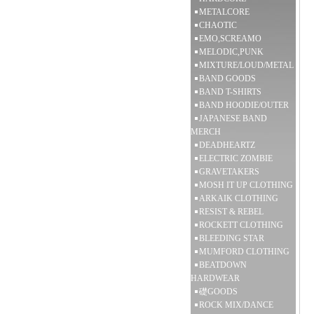
METALCORE
CHAOTIC
EMO,SCREAMO
MELODIC,PUNK
MIXTURE/LOUD/METAL
BAND GOODS
BAND T-SHIRTS
BAND HOODIE/OUTER
JAPANESE BAND
MERCH
DEADHEARTZ
ELECTRIC ZOMBIE
GRAVETAKERS
MOSH IT UP CLOTHING
ARKAIK CLOTHING
RESIST & REBEL
ROCKETT CLOTHING
BLEEDING STAR
MUMFORD CLOTHING
BEATDOWN
HARDWEAR
礎GOODS
ROCK MIX/DANCE