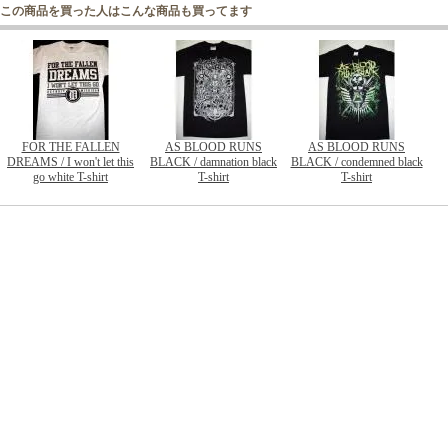
この商品を買った人はこんな商品も買ってます
FOR THE FALLEN
AS BLOOD RUNS
AS BLOOD RUNS
DREAMS / I won't let this
BLACK / damnation black
BLACK / condemned black
go white T-shirt
T-shirt
T-shirt