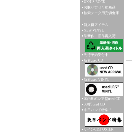
UK/US ROCK
お取り寄せ可能商品
検索データ用売切倉庫
新入荷アイテム
NEW VINYL
準新作・旧作再入荷
先行予約受付中
新着used CD
新着used VINYL
国内HxCレア盤used CD
500円used CD
来日バンド特集!!
サインCD/POSTER