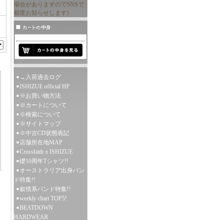
場合がありますのでSNSで
都度お知らせします)
→入荷過去ログ
ISHIZUE official HP
※お買い物方法
※カートについて
※検索について
※サイトマップ
※中古CD状態表記
店舗所在地MAP
Crossfaith x ISHIZUE
礎10周年Tシャツ!!
オーストラリア出身バン
ド特集!!
叙情系バンド特集!!
weekly chart TOP5!
BEATDOWN
HARDWEAR