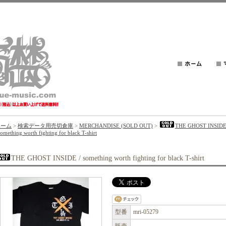
ホーム
>
検索データ用売切倉庫
>
MERCHANDISE (SOLD OUT)
>
THE GHOST INSID
something worth fighting for black T-shirt
THE GHOST INSIDE / something worth fighting for black T-shirt
型番
mri-05279