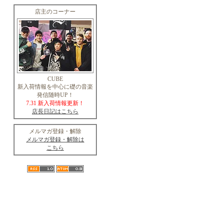
店主のコーナー
CUBE
新入荷情報を中心に礎の音楽
発信随時UP！
7.31 新入荷情報更新！
店長日記はこちら
メルマガ登録・解除
メルマガ登録・解除は
こちら