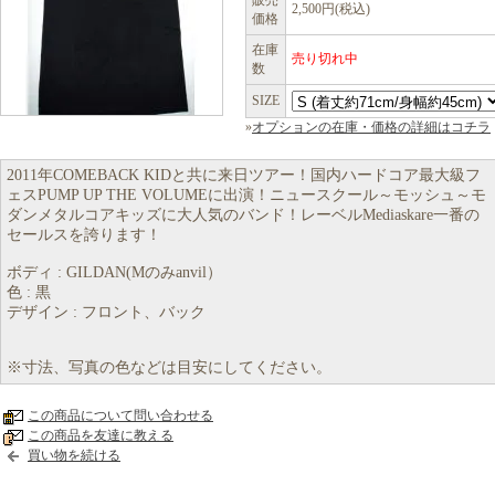
販売
2,500円(税込)
価格
在庫
売り切れ中
数
SIZE
»
オプションの在庫・価格の詳細はコチラ
2011年COMEBACK KIDと共に来日ツアー！国内ハードコア最大級フ
ェスPUMP UP THE VOLUMEに出演！ニュースクール～モッシュ～モ
ダンメタルコアキッズに大人気のバンド！レーベルMediaskare一番の
セールスを誇ります！
ボディ : GILDAN(Mのみanvil）
色 : 黒
デザイン : フロント、バック
※寸法、写真の色などは目安にしてください。
この商品について問い合わせる
この商品を友達に教える
買い物を続ける