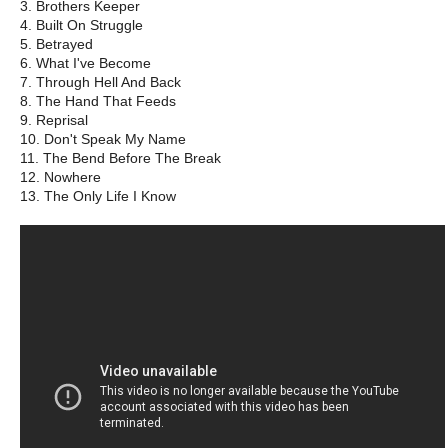
3. Brothers Keeper
4. Built On Struggle
5. Betrayed
6. What I've Become
7. Through Hell And Back
8. The Hand That Feeds
9. Reprisal
10. Don't Speak My Name
11. The Bend Before The Break
12. Nowhere
13. The Only Life I Know