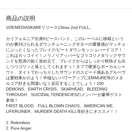
商品の説明
10年MEDIASKAREリリース13trax 2nd FULL。
カリフォルニア出身5ピースバンド。このレーベルに移籍という
のが裏付けられるダウンチューニングギターの重量感がマッチョ
にぶっとくなったブレイク/ビートダウンモッシュハードコア！
これはカッコイイ！ノリノリアッパーなゴリゴリメタリックサウ
ンドを怒涛の如く攻め立て、ブレイクからはしっかり軽快さも出
しつつゴリッと落としてくれますっ！タフで硬派なボーカルシャ
ウト、タイトでかっちりしたサウンドのスピード感あるグルーヴ
は重戦車かのよう！半端ないパワーアップにEMMURE等のメタ
ルコア好きも間違いなく反応することでしょう！100
DEMONS、EARTH CRISIS、SKARHEAD、BLEEDING
THROUGH、SUICIDAL TENDENCIESのメンバーが豪華ゲスト
参加！
FIRST BLOOD、FULL BLOWN CHAOS、AMERICAN ME、
LIFERUINER、MURDER DEATH KILL等好きにオススメ！！
1. Relentless
2. Pure Anger