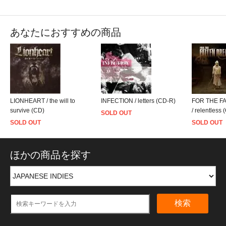
あなたにおすすめの商品
LIONHEART / the will to
INFECTION / letters (CD-R)
FOR THE F
survive (CD)
/ relentless 
SOLD OUT
SOLD OUT
SOLD OUT
ほかの商品を探す
検索