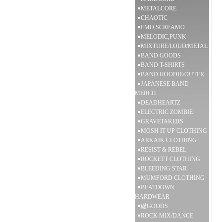
METALCORE
CHAOTIC
EMO,SCREAMO
MELODIC,PUNK
MIXTURE/LOUD/METAL
BAND GOODS
BAND T-SHIRTS
BAND HOODIE/OUTER
JAPANESE BAND
MERCH
DEADHEARTZ
ELECTRIC ZOMBIE
GRAVETAKERS
MOSH IT UP CLOTHING
ARKAIK CLOTHING
RESIST & REBEL
ROCKETT CLOTHING
BLEEDING STAR
MUMFORD CLOTHING
BEATDOWN
HARDWEAR
礎GOODS
ROCK MIX/DANCE