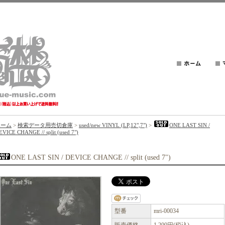
ホーム
>
検索データ用売切倉庫
>
used/new VINYL (LP,12",7")
>
ONE LAST SIN /
EVICE CHANGE // split (used 7")
ONE LAST SIN / DEVICE CHANGE // split (used 7")
型番
mri-00034