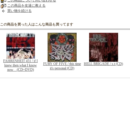
この商品について問い合わせる
この商品を友達に教える
買い物を続ける
この商品を買った人はこんな商品も買ってます
FAHRENHEIT 451 / if I
FURY OF FIVE / this time
HELL BRIGADE / s.t (CD)
knew then what I know
it's personal (CD)
now (CD+DVD)