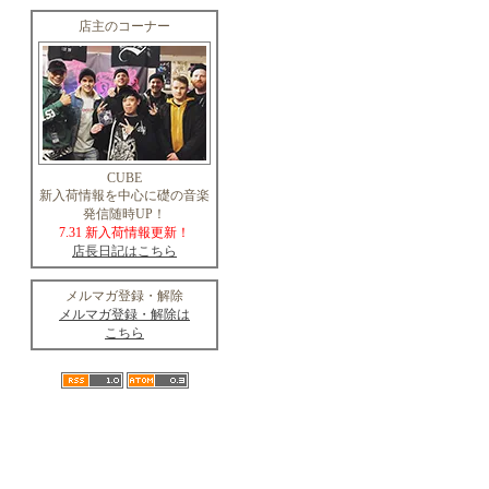
店主のコーナー
CUBE
新入荷情報を中心に礎の音楽
発信随時UP！
7.31 新入荷情報更新！
店長日記はこちら
メルマガ登録・解除
メルマガ登録・解除は
こちら