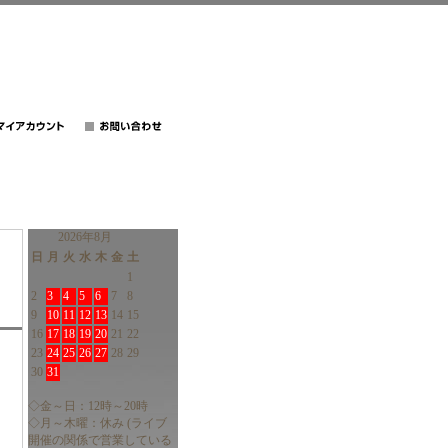
2026年8月
日
月
火
水
木
金
土
1
2
3
4
5
6
7
8
9
10
11
12
13
14
15
16
17
18
19
20
21
22
23
24
25
26
27
28
29
30
31
◇金～日：12時～20時
◇月～木曜：休み (ライブ
開催の関係で営業している