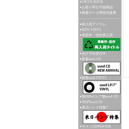
UK/US ROCK
お取り寄せ可能商品
検索データ用売切倉庫
新入荷アイテム
NEW VINYL
準新作・旧作再入荷
先行予約受付中
新着used CD
新着used VINYL
国内HxCレア盤used CD
500円used CD
来日バンド特集!!
サインCD/POSTER