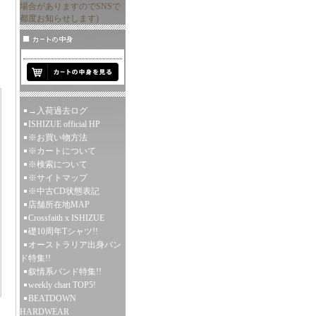
場合がありますのでSNSで
都度お知らせします)
→入荷過去ログ
ISHIZUE official HP
※お買い物方法
※カートについて
※検索について
※サイトマップ
※中古CD状態表記
店舗所在地MAP
Crossfaith x ISHIZUE
礎10周年Tシャツ!!
オーストラリア出身バン
ド特集!!
叙情系バンド特集!!
weekly chart TOP5!
BEATDOWN
HARDWEAR