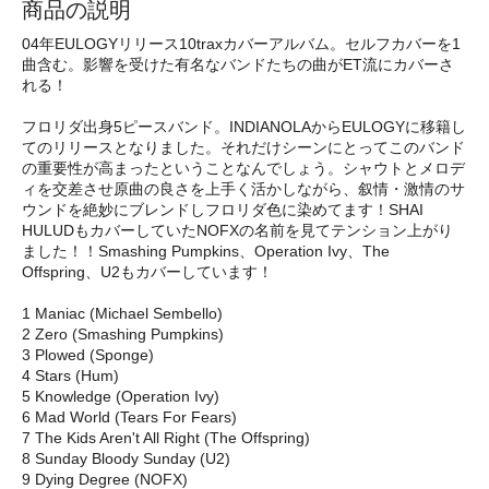
商品の説明
04年EULOGYリリース10traxカバーアルバム。セルフカバーを1
曲含む。影響を受けた有名なバンドたちの曲がET流にカバーさ
れる！
フロリダ出身5ピースバンド。INDIANOLAからEULOGYに移籍し
てのリリースとなりました。それだけシーンにとってこのバンド
の重要性が高まったということなんでしょう。シャウトとメロデ
ィを交差させ原曲の良さを上手く活かしながら、叙情・激情のサ
ウンドを絶妙にブレンドしフロリダ色に染めてます！SHAI
HULUDもカバーしていたNOFXの名前を見てテンション上がり
ました！！Smashing Pumpkins、Operation Ivy、The
Offspring、U2もカバーしています！
1 Maniac (Michael Sembello)
2 Zero (Smashing Pumpkins)
3 Plowed (Sponge)
4 Stars (Hum)
5 Knowledge (Operation Ivy)
6 Mad World (Tears For Fears)
7 The Kids Aren't All Right (The Offspring)
8 Sunday Bloody Sunday (U2)
9 Dying Degree (NOFX)