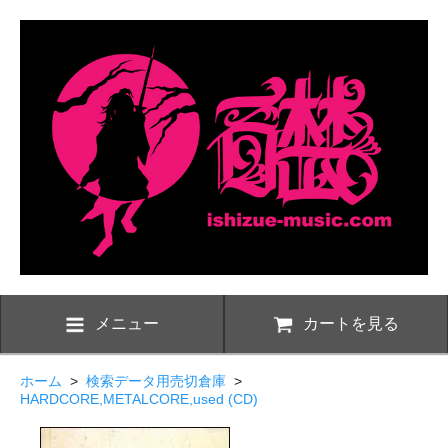
メニュー
カートを見る
ホーム
>
検索データ用売切倉庫
>
HARDCORE,METALCORE,used (CD)