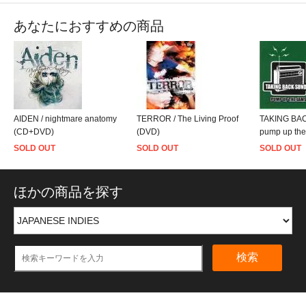
あなたにおすすめの商品
AIDEN / nightmare anatomy
TERROR / The Living Proof
TAKING BA
(CD+DVD)
(DVD)
pump up the 
SOLD OUT
SOLD OUT
SOLD OUT
ほかの商品を探す
検索