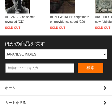
AFFIANCE / no secret
BLIND WITNESS / nightmare
ARCHITECTS
revealed (CD)
on providence street (CD)
now (Ltd.di
SOLD OUT
SOLD OUT
SOLD OUT
ほかの商品を探す
検索
ホーム
カートを見る