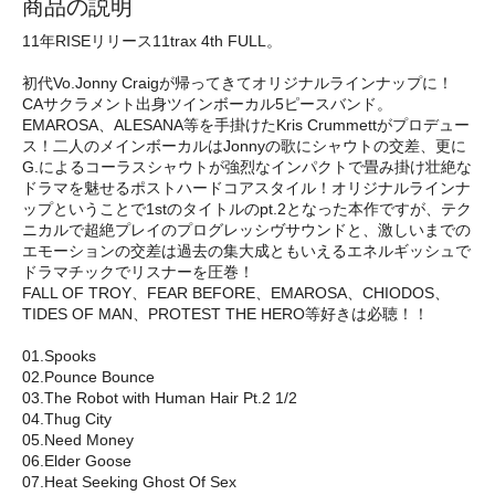
商品の説明
11年RISEリリース11trax 4th FULL。
初代Vo.Jonny Craigが帰ってきてオリジナルラインナップに！
CAサクラメント出身ツインボーカル5ピースバンド。
EMAROSA、ALESANA等を手掛けたKris Crummettがプロデュー
ス！二人のメインボーカルはJonnyの歌にシャウトの交差、更に
G.によるコーラスシャウトが強烈なインパクトで畳み掛け壮絶な
ドラマを魅せるポストハードコアスタイル！オリジナルラインナ
ップということで1stのタイトルのpt.2となった本作ですが、テク
ニカルで超絶プレイのプログレッシヴサウンドと、激しいまでの
エモーションの交差は過去の集大成ともいえるエネルギッシュで
ドラマチックでリスナーを圧巻！
FALL OF TROY、FEAR BEFORE、EMAROSA、CHIODOS、
TIDES OF MAN、PROTEST THE HERO等好きは必聴！！
01.Spooks
02.Pounce Bounce
03.The Robot with Human Hair Pt.2 1/2
04.Thug City
05.Need Money
06.Elder Goose
07.Heat Seeking Ghost Of Sex