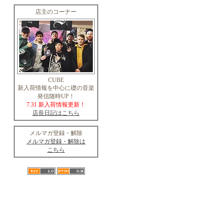
店主のコーナー
CUBE
新入荷情報を中心に礎の音楽
発信随時UP！
7.31 新入荷情報更新！
店長日記はこちら
メルマガ登録・解除
メルマガ登録・解除は
こちら