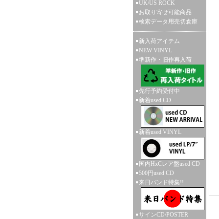
UK/US ROCK
お取り寄せ可能商品
検索データ用売切倉庫
新入荷アイテム
NEW VINYL
準新作・旧作再入荷
先行予約受付中
新着used CD
新着used VINYL
国内HxCレア盤used CD
500円used CD
来日バンド特集!!
サインCD/POSTER