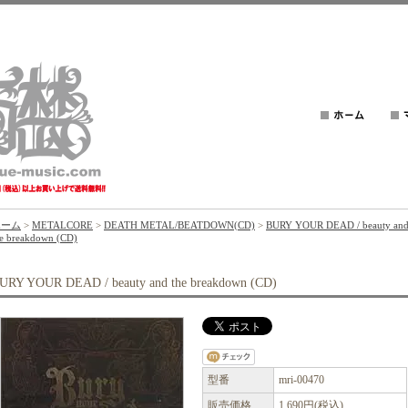
ホーム
>
METALCORE
>
DEATH METAL/BEATDOWN(CD)
>
BURY YOUR DEAD / beauty an
he breakdown (CD)
URY YOUR DEAD / beauty and the breakdown (CD)
型番
mri-00470
販売価格
1,690円(税込)