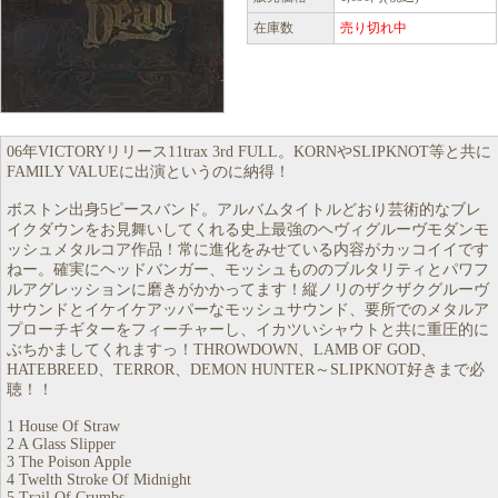
在庫数
売り切れ中
06年VICTORYリリース11trax 3rd FULL。KORNやSLIPKNOT等と共に
FAMILY VALUEに出演というのに納得！
ボストン出身5ピースバンド。アルバムタイトルどおり芸術的なブレ
イクダウンをお見舞いしてくれる史上最強のヘヴィグルーヴモダンモ
ッシュメタルコア作品！常に進化をみせている内容がカッコイイです
ねー。確実にヘッドバンガー、モッシュもののブルタリティとパワフ
ルアグレッションに磨きがかかってます！縦ノリのザクザクグルーヴ
サウンドとイケイケアッパーなモッシュサウンド、要所でのメタルア
プローチギターをフィーチャーし、イカツいシャウトと共に重圧的に
ぶちかましてくれますっ！THROWDOWN、LAMB OF GOD、
HATEBREED、TERROR、DEMON HUNTER～SLIPKNOT好きまで必
聴！！
1 House Of Straw
2 A Glass Slipper
3 The Poison Apple
4 Twelth Stroke Of Midnight
5 Trail Of Crumbs