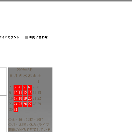
2026年8月
d
日
月
火
水
木
金
土
1
2
3
4
5
6
7
8
9
10
11
12
13
14
15
16
17
18
19
20
21
22
23
24
25
26
27
28
29
30
31
◇金～日：12時～20時
◇月～木曜：休み (ライブ
開催の関係で営業している