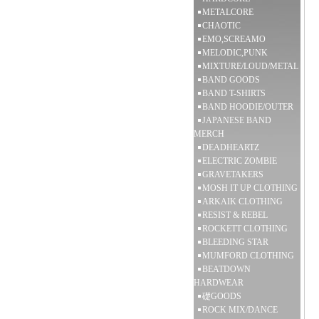
METALCORE
CHAOTIC
EMO,SCREAMO
MELODIC,PUNK
MIXTURE/LOUD/METAL
BAND GOODS
BAND T-SHIRTS
BAND HOODIE/OUTER
JAPANESE BAND
MERCH
DEADHEARTZ
ELECTRIC ZOMBIE
GRAVETAKERS
MOSH IT UP CLOTHING
ARKAIK CLOTHING
RESIST & REBEL
ROCKETT CLOTHING
BLEEDING STAR
MUMFORD CLOTHING
BEATDOWN
HARDWEAR
礎GOODS
ROCK MIX/DANCE