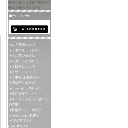
場合がありますのでSNSで
都度お知らせします)
→入荷過去ログ
ISHIZUE official HP
※お買い物方法
※カートについて
※検索について
※サイトマップ
※中古CD状態表記
店舗所在地MAP
Crossfaith x ISHIZUE
礎10周年Tシャツ!!
オーストラリア出身バン
ド特集!!
叙情系バンド特集!!
weekly chart TOP5!
BEATDOWN
HARDWEAR