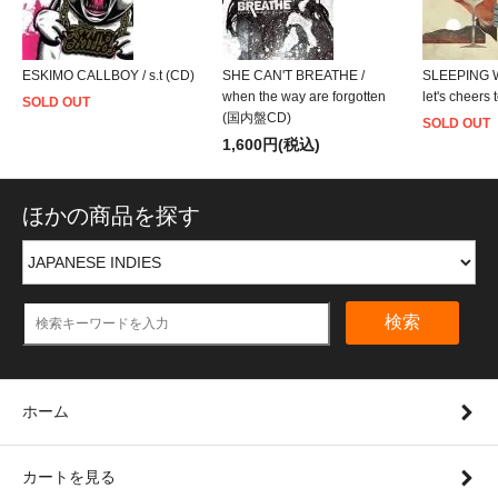
ESKIMO CALLBOY / s.t (CD)
SHE CAN'T BREATHE /
SLEEPING W
when the way are forgotten
let's cheers 
SOLD OUT
(国内盤CD)
SOLD OUT
1,600円(税込)
ほかの商品を探す
検索
ホーム
カートを見る