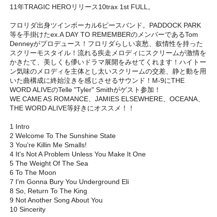
11年TRAGIC HEROリリース10trax 1st FULL。
フロリダ出身ツインボーカル6ピースバンド。PADDOCK PARK
等を手掛けたex.A DAY TO REMEMBERのメンバーであるTom
Denneyがプロデュース！フロリダらしい哀愁、叙情性を持った
スクリーモスタイル！流れる疾走メロディにスクリームが激情を
かきたて、美しくも儚いドラマ展開をみせてくれます！ハイトー
ン気味のメロディを主体とし太いスクリームの交差、静と動を用
いた曲構成に終始泣きを感じさせるサウンド！M-9にTHE
WORD ALIVEのTelle "Tyler" Smithがゲスト参加！
WE CAME AS ROMANCE、JAMIES ELSEWHERE、OCEANA、
THE WORD ALIVE等好きにオススメ！！
1 Intro
2 Welcome To The Sunshine State
3 You're Killin Me Smalls!
4 It's Not A Problem Unless You Make It One
5 The Weight Of The Sea
6 To The Moon
7 I'm Gonna Bury You Underground Eli
8 So, Return To The King
9 Not Another Song About You
10 Sincerity