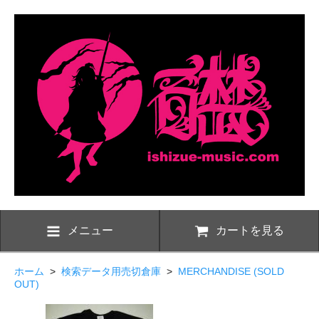
メニュー
カートを見る
ホーム
>
検索データ用売切倉庫
>
MERCHANDISE (SOLD
OUT)