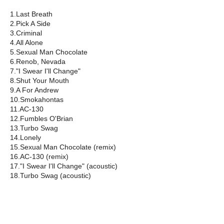
1.Last Breath
2.Pick A Side
3.Criminal
4.All Alone
5.Sexual Man Chocolate
6.Renob, Nevada
7."I Swear I'll Change"
8.Shut Your Mouth
9.A For Andrew
10.Smokahontas
11.AC-130
12.Fumbles O'Brian
13.Turbo Swag
14.Lonely
15.Sexual Man Chocolate (remix)
16.AC-130 (remix)
17."I Swear I'll Change" (acoustic)
18.Turbo Swag (acoustic)