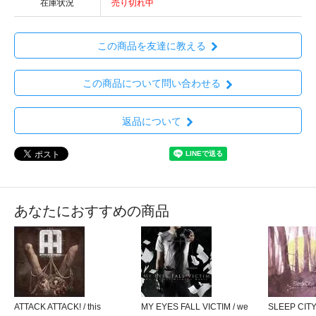
在庫状況
売り切れ中
この商品を友達に教える
この商品について問い合わせる
返品について
あなたにおすすめの商品
ATTACK ATTACK! / this
MY EYES FALL VICTIM / we
SLEEP CITY /