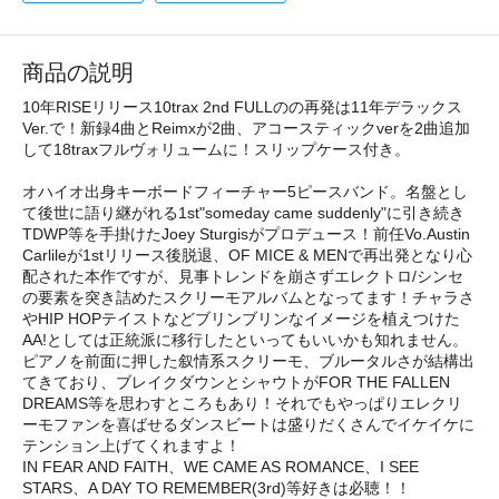
商品の説明
10年RISEリリース10trax 2nd FULLのの再発は11年デラックス
Ver.で！新録4曲とReimxが2曲、アコースティックverを2曲追加
して18traxフルヴォリュームに！スリップケース付き。
オハイオ出身キーボードフィーチャー5ピースバンド。名盤とし
て後世に語り継がれる1st"someday came suddenly"に引き続き
TDWP等を手掛けたJoey Sturgisがプロデュース！前任Vo.Austin
Carlileが1stリリース後脱退、OF MICE & MENで再出発となり心
配された本作ですが、見事トレンドを崩さずエレクトロ/シンセ
の要素を突き詰めたスクリーモアルバムとなってます！チャラさ
やHIP HOPテイストなどブリンブリンなイメージを植えつけた
AA!としては正統派に移行したといってもいいかも知れません。
ピアノを前面に押した叙情系スクリーモ、ブルータルさが結構出
てきており、ブレイクダウンとシャウトがFOR THE FALLEN
DREAMS等を思わすところもあり！それでもやっぱりエレクリ
ーモファンを喜ばせるダンスビートは盛りだくさんでイケイケに
テンション上げてくれますよ！
IN FEAR AND FAITH、WE CAME AS ROMANCE、I SEE
STARS、A DAY TO REMEMBER(3rd)等好きは必聴！！