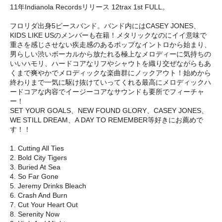
11年Indianola Recordsリリース 12trax 1st FULL。
フロリダ出身5ピースバンド。バンド内にはCASEY JONES、
KIDS LIKE USのメンバーも在籍！メタリックなのにイイ意味で
重さを感じさせない疾走感のあるポップなイントロから始まり、
男らしい渋いボーカルから放たれる極上なメロディーに気持ちの
いいハモリ、ハードコアなリフやシャウトを織り交ぜながらもあ
くまで爽やかでメロディックな楽曲群にノックアウト！始めから
終わりまで一気に駆け抜けていってくれる最高にメロディックハ
ードコアな内容でイージーコアなサウンドも要所でフィーチャ
ー！
SET YOUR GOALS、NEW FOUND GLORY、CASEY JONES、
WE STILL DREAM、A DAY TO REMEMBER等好きにお薦めで
す！！
1. Cutting All Ties
2. Bold City Tigers
3. Buried At Sea
4. So Far Gone
5. Jeremy Drinks Bleach
6. Crash And Burn
7. Cut Your Heart Out
8. Serenity Now