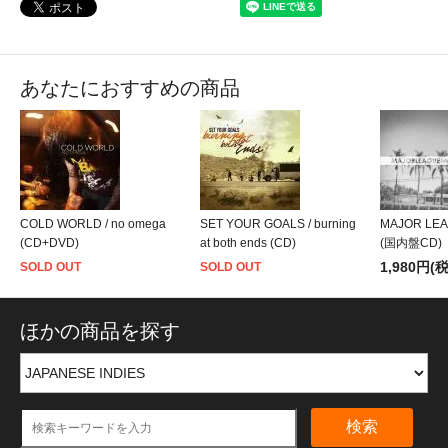
あなたにおすすめの商品
COLD WORLD / no omega
SET YOUR GOALS / burning
MAJOR LEAG
(CD+DVD)
at both ends (CD)
(国内盤CD)
1,980円(
SOLD OUT
SOLD OUT
ほかの商品を探す
検索