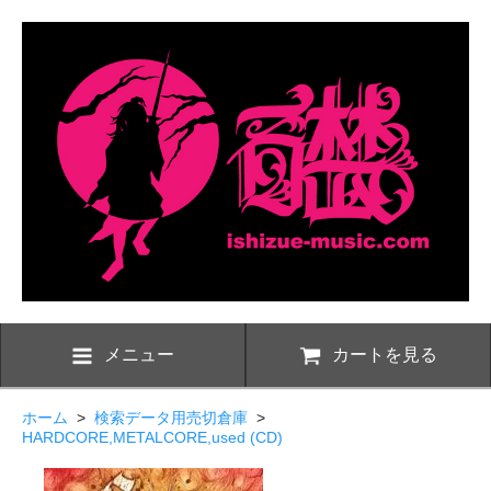
メニュー
カートを見る
ホーム
>
検索データ用売切倉庫
>
HARDCORE,METALCORE,used (CD)