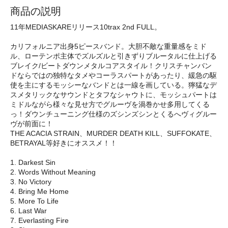
商品の説明
11年MEDIASKAREリリース10trax 2nd FULL。
カリフォルニア出身5ピースバンド。大胆不敵な重量感をミド
ル、ローテンポ主体でズルズルと引きずりブルータルに仕上げる
ブレイク/ビートダウンメタルコアスタイル！クリスチャンバン
ドならではの独特なタメやコーラスパートがあったり、緩急の駆
使を主にするモッシーなバンドとは一線を画している。獰猛なデ
スメタリックなサウンドとタフなシャウトに、モッシュパートは
ミドルながら様々な見せ方でグルーヴを渦巻かせ多用してくる
っ！ダウンチューニング仕様のズシンズシンとくるへヴィグルー
ヴが前面に！
THE ACACIA STRAIN、MURDER DEATH KILL、SUFFOKATE、
BETRAYAL等好きにオススメ！！
1. Darkest Sin
2. Words Without Meaning
3. No Victory
4. Bring Me Home
5. More To Life
6. Last War
7. Everlasting Fire