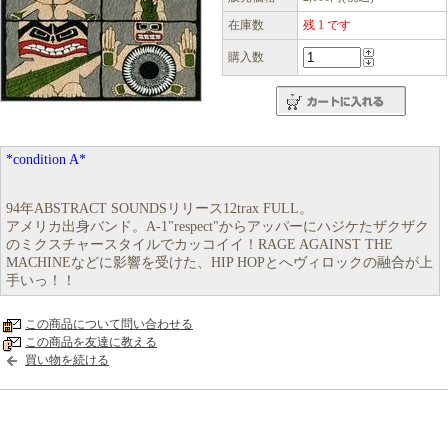
在庫数
残 1 です
購入数
*condition A*
94年ABSTRACT SOUNDSリリース12trax FULL。
アメリカ出身バンド。A-1"respect"からアッパーにハジケたザクザク
のミクスチャースタイルでカッコイイ！RAGE AGAINST THE
MACHINEなどに影響を受けた、HIP HOPとへヴィロックの融合が上
手いっ！！
この商品について問い合わせる
この商品を友達に教える
買い物を続ける