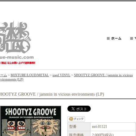
ホーム
>
MIXTURE/LOUD/METAL
>
used VINYL
>
SHOOTYZ GROOVE / jammin in vicious
nvironments (LP)
HOOTYZ GROOVE / jammin in vicious environments (LP)
型番
mri-01121
販売価格
2,000円(税込)