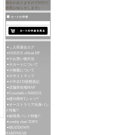
場合がありますのでSNSで
都度お知らせします)
→入荷過去ログ
ISHIZUE official HP
※お買い物方法
※カートについて
※検索について
※サイトマップ
※中古CD状態表記
店舗所在地MAP
Crossfaith x ISHIZUE
礎10周年Tシャツ!!
オーストラリア出身バン
ド特集!!
叙情系バンド特集!!
weekly chart TOP5!
BEATDOWN
HARDWEAR