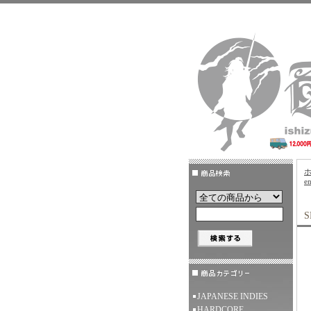
e
S
JAPANESE INDIES
HARDCORE