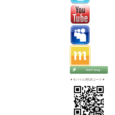
▼モバイル用QRコード▼