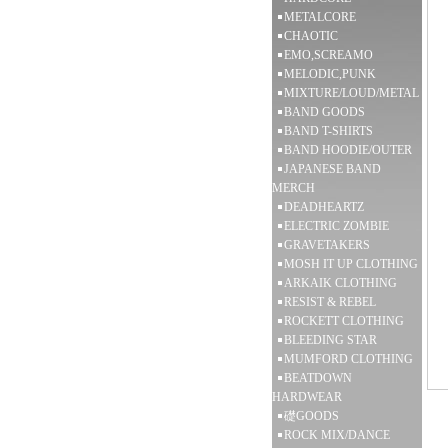
METALCORE
CHAOTIC
EMO,SCREAMO
MELODIC,PUNK
MIXTURE/LOUD/METAL
BAND GOODS
BAND T-SHIRTS
BAND HOODIE/OUTER
JAPANESE BAND
MERCH
DEADHEARTZ
ELECTRIC ZOMBIE
GRAVETAKERS
MOSH IT UP CLOTHING
ARKAIK CLOTHING
RESIST & REBEL
ROCKETT CLOTHING
BLEEDING STAR
MUMFORD CLOTHING
BEATDOWN
HARDWEAR
礎GOODS
ROCK MIX/DANCE