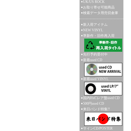
UK/US ROCK
お取り寄せ可能商品
検索データ用売切倉庫
新入荷アイテム
NEW VINYL
準新作・旧作再入荷
先行予約受付中
新着used CD
新着used VINYL
国内HxCレア盤used CD
500円used CD
来日バンド特集!!
サインCD/POSTER