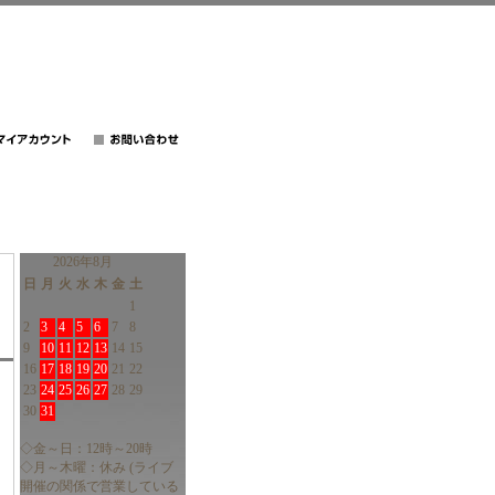
2026年8月
日
月
火
水
木
金
土
1
2
3
4
5
6
7
8
9
10
11
12
13
14
15
16
17
18
19
20
21
22
23
24
25
26
27
28
29
30
31
◇金～日：12時～20時
◇月～木曜：休み (ライブ
開催の関係で営業している