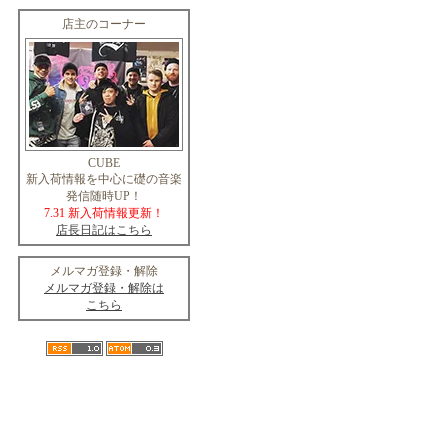
店主のコーナー
CUBE
新入荷情報を中心に礎の音楽
発信随時UP！
7.31 新入荷情報更新！
店長日記はこちら
メルマガ登録・解除
メルマガ登録・解除は
こちら