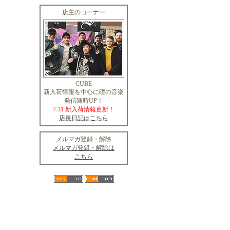
店主のコーナー
CUBE
新入荷情報を中心に礎の音楽
発信随時UP！
7.31 新入荷情報更新！
店長日記はこちら
メルマガ登録・解除
メルマガ登録・解除は
こちら