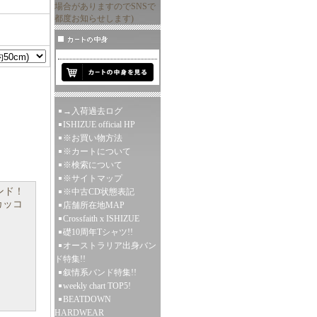
場合がありますのでSNSで
都度お知らせします)
→入荷過去ログ
ISHIZUE official HP
※お買い物方法
※カートについて
※検索について
※サイトマップ
ンド！
※中古CD状態表記
！カッコ
店舗所在地MAP
Crossfaith x ISHIZUE
礎10周年Tシャツ!!
オーストラリア出身バン
ド特集!!
叙情系バンド特集!!
weekly chart TOP5!
BEATDOWN
HARDWEAR