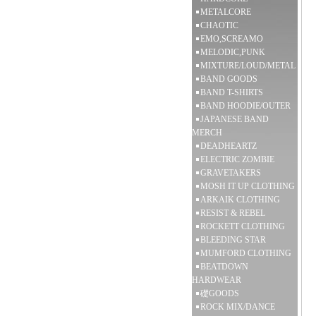
METALCORE
CHAOTIC
EMO,SCREAMO
MELODIC,PUNK
MIXTURE/LOUD/METAL
BAND GOODS
BAND T-SHIRTS
BAND HOODIE/OUTER
JAPANESE BAND
MERCH
DEADHEARTZ
ELECTRIC ZOMBIE
GRAVETAKERS
MOSH IT UP CLOTHING
ARKAIK CLOTHING
RESIST & REBEL
ROCKETT CLOTHING
BLEEDING STAR
MUMFORD CLOTHING
BEATDOWN
HARDWEAR
礎GOODS
ROCK MIX/DANCE