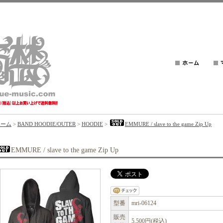
ホーム
>
BAND HOODIE/OUTER
>
HOODIE
>
EMMURE / slave to the game Zip Up
EMMURE / slave to the game Zip Up
型番
mri-06124
販売
5,500円(税込)