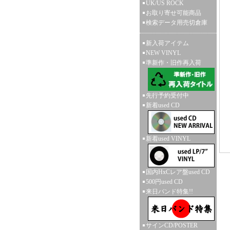
UK/US ROCK
お取り寄せ可能商品
検索データ用売切倉庫
新入荷アイテム
NEW VINYL
準新作・旧作再入荷
先行予約受付中
新着used CD
新着used VINYL
国内HxCレア盤used CD
500円used CD
来日バンド特集!!
サインCD/POSTER