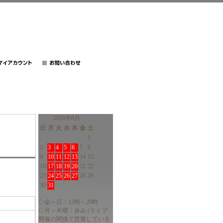
2026年8月
日
月
火
水
木
金
土
1
2
3
4
5
6
7
8
9
10
11
12
13
14
15
16
17
18
19
20
21
22
23
24
25
26
27
28
29
30
31
◇金～日：12時～20時
◇月～木曜：休み (ライブ
開催の関係で営業している