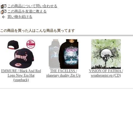
この商品について問い合わせる
この商品を友達に教える
買い物を続ける
この商品を買った人はこんな商品も買ってます
EMMURE / Black And Red
THE FACELESS /
VISION OF FATIMA /
Logo New Era Hat
planetary duality Zip Up
weatherapist ep (CD)
(snapback)