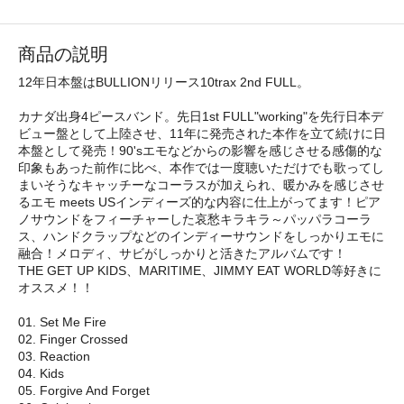
商品の説明
12年日本盤はBULLIONリリース10trax 2nd FULL。
カナダ出身4ピースバンド。先日1st FULL"working"を先行日本デ
ビュー盤として上陸させ、11年に発売された本作を立て続けに日
本盤として発売！90'sエモなどからの影響を感じさせる感傷的な
印象もあった前作に比べ、本作では一度聴いただけでも歌ってし
まいそうなキャッチーなコーラスが加えられ、暖かみを感じさせ
るエモ meets USインディーズ的な内容に仕上がってます！ピア
ノサウンドをフィーチャーした哀愁キラキラ～パッパラコーラ
ス、ハンドクラップなどのインディーサウンドをしっかりエモに
融合！メロディ、サビがしっかりと活きたアルバムです！
THE GET UP KIDS、MARITIME、JIMMY EAT WORLD等好きに
オススメ！！
01. Set Me Fire
02. Finger Crossed
03. Reaction
04. Kids
05. Forgive And Forget