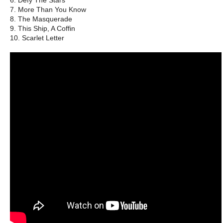
7. More Than You Know
8. The Masquerade
9. This Ship, A Coffin
10. Scarlet Letter