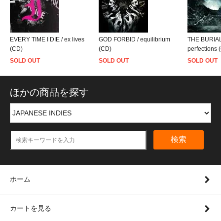
EVERY TIME I DIE / ex lives
GOD FORBID / equilibrium
THE BURIAL 
(CD)
(CD)
perfections 
SOLD OUT
SOLD OUT
SOLD OUT
ほかの商品を探す
検索
ホーム
カートを見る