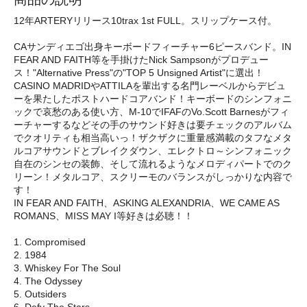
12年ARTERYリリース10trax 1st FULL。スリップケース付。
CAサンディエゴ出身キーボードフィーチャー6ピースバンド。IN
FEAR AND FAITH等を手掛けたNick Sampsonがプロデュー
ス！"Alternative Press"の"TOP 5 Unsigned Artist"に選出！
CASINO MADRIDやATTILAを輩出する名門レーベルからデビュ
ーを果たしたポストハードコアバンド！キーボードのシンフォニ
ックで哀愁のある使い方、M-10でIFAFのVo.Scott Barnesがフィ
ーチャーするなどその手のサウンド好きは要チェックのアルバム
でクオリティも相当高いっ！ザクザクに重量感満載のタフなメタ
ルコアサウンドとブレイクダウン、エレクトロ～シンフォニック
自在のシンセの装飾、そして流れるようなメロディパートでのク
リーン！メタルコア、スクリーモのバランスがしっかりな内容で
す！
IN FEAR AND FAITH、ASKING ALEXANDRIA、WE CAME AS
ROMANS、MISS MAY I等好きは必聴！！
1. Compromised
2. 1984
3. Whiskey For The Soul
4. The Odyssey
5. Outsiders
6. Defy The Stars