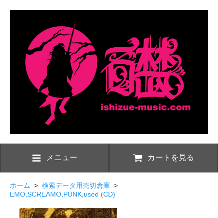
メニュー
カートを見る
ホーム
>
検索データ用売切倉庫
>
EMO,SCREAMO,PUNK,used (CD)