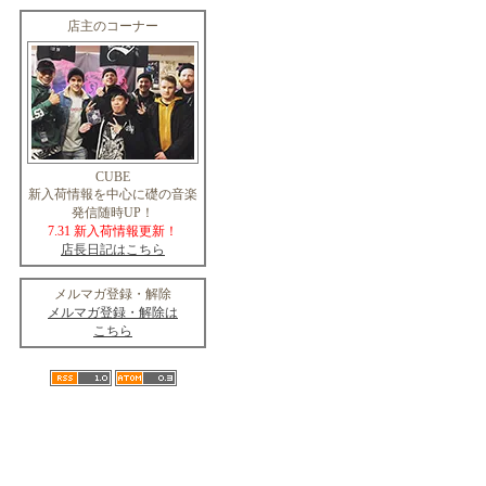
店主のコーナー
CUBE
新入荷情報を中心に礎の音楽
発信随時UP！
7.31 新入荷情報更新！
店長日記はこちら
メルマガ登録・解除
メルマガ登録・解除は
こちら