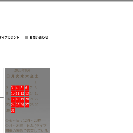
2026年8月
日
月
火
水
木
金
土
1
2
3
4
5
6
7
8
9
10
11
12
13
14
15
16
17
18
19
20
21
22
23
24
25
26
27
28
29
30
31
◇金～日：12時～20時
◇月～木曜：休み (ライブ
開催の関係で営業している