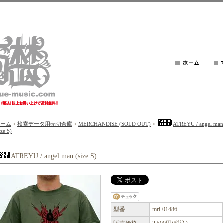
ホーム
>
検索データ用売切倉庫
>
MERCHANDISE (SOLD OUT)
>
ATREYU / angel man
ize S)
ATREYU / angel man (size S)
型番
mri-01486