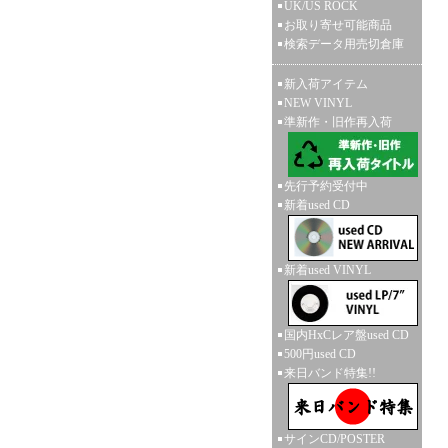
UK/US ROCK
お取り寄せ可能商品
検索データ用売切倉庫
新入荷アイテム
NEW VINYL
準新作・旧作再入荷
先行予約受付中
新着used CD
新着used VINYL
国内HxCレア盤used CD
500円used CD
来日バンド特集!!
サインCD/POSTER