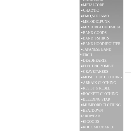
METALCORE
CHAOTIC
EMO,SCREAMO
MELODIC,PUNK
MIXTURE/LOUD/METAL
BAND GOODS
BAND T-SHIRTS
BAND HOODIE/OUTER
JAPANESE BAND
MERCH
DEADHEARTZ
ELECTRIC ZOMBIE
GRAVETAKERS
MOSH IT UP CLOTHING
ARKAIK CLOTHING
RESIST & REBEL
ROCKETT CLOTHING
BLEEDING STAR
MUMFORD CLOTHING
BEATDOWN
HARDWEAR
礎GOODS
ROCK MIX/DANCE