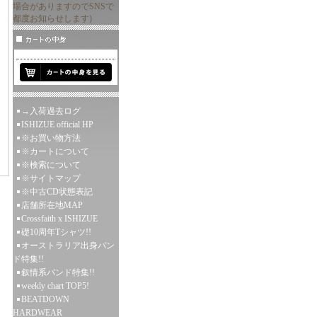
場合がありますのでSNSで
都度お知らせします)
→入荷過去ログ
ISHIZUE official HP
※お買い物方法
※カートについて
※検索について
※サイトマップ
※中古CD状態表記
店舗所在地MAP
Crossfaith x ISHIZUE
礎10周年Tシャツ!!
オーストラリア出身バン
ド特集!!
叙情系バンド特集!!
weekly chart TOP5!
BEATDOWN
HARDWEAR