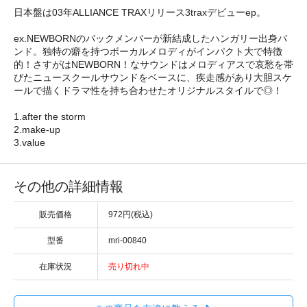
日本盤は03年ALLIANCE TRAXリリース3traxデビューep。
ex.NEWBORNのバックメンバーが新結成したハンガリー出身バ
ンド。独特の癖を持つボーカルメロディがインパクト大で特徴
的！さすがはNEWBORN！なサウンドはメロディアスで哀愁を帯
びたニュースクールサウンドをベースに、疾走感があり大胆スケ
ールで描くドラマ性を持ち合わせたオリジナルスタイルで◎！
1.after the storm
2.make-up
3.value
その他の詳細情報
販売価格
972円(税込)
型番
mri-00840
在庫状況
売り切れ中