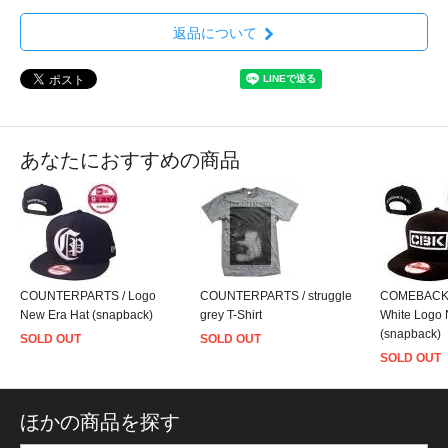
返品について
あなたにおすすめの商品
COUNTERPARTS / Logo
COUNTERPARTS / struggle
COMEBACK K
New Era Hat (snapback)
grey T-Shirt
White Logo 
(snapback)
SOLD OUT
SOLD OUT
SOLD OUT
ほかの商品を探す