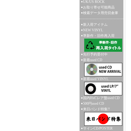
UK/US ROCK
お取り寄せ可能商品
検索データ用売切倉庫
新入荷アイテム
NEW VINYL
準新作・旧作再入荷
先行予約受付中
新着used CD
新着used VINYL
国内HxCレア盤used CD
500円used CD
来日バンド特集!!
サインCD/POSTER