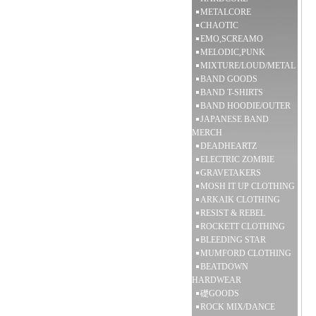
METALCORE
CHAOTIC
EMO,SCREAMO
MELODIC,PUNK
MIXTURE/LOUD/METAL
BAND GOODS
BAND T-SHIRTS
BAND HOODIE/OUTER
JAPANESE BAND
MERCH
DEADHEARTZ
ELECTRIC ZOMBIE
GRAVETAKERS
MOSH IT UP CLOTHING
ARKAIK CLOTHING
RESIST & REBEL
ROCKETT CLOTHING
BLEEDING STAR
MUMFORD CLOTHING
BEATDOWN
HARDWEAR
礎GOODS
ROCK MIX/DANCE