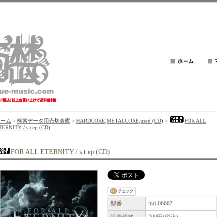
ホーム
>
検索データ用売切倉庫
>
HARDCORE,METALCORE,used (CD)
>
FOR ALL
TERNITY / s.t ep (CD)
FOR ALL ETERNITY / s.t ep (CD)
型番
mri-06667