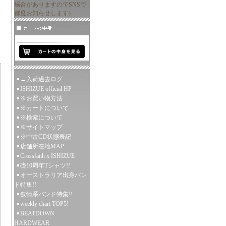
場合がありますのでSNSで
都度お知らせします)
→入荷過去ログ
ISHIZUE official HP
※お買い物方法
※カートについて
※検索について
※サイトマップ
※中古CD状態表記
店舗所在地MAP
Crossfaith x ISHIZUE
礎10周年Tシャツ!!
オーストラリア出身バン
ド特集!!
叙情系バンド特集!!
weekly chart TOP5!
BEATDOWN
HARDWEAR