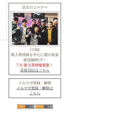
店主のコーナー
CUBE
新入荷情報を中心に礎の音楽
発信随時UP！
7.31 新入荷情報更新！
店長日記はこちら
メルマガ登録・解除
メルマガ登録・解除は
こちら