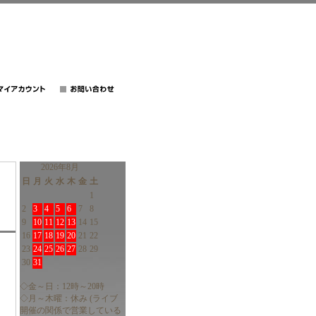
2026年8月
日
月
火
水
木
金
土
1
2
3
4
5
6
7
8
9
10
11
12
13
14
15
16
17
18
19
20
21
22
23
24
25
26
27
28
29
30
31
◇金～日：12時～20時
◇月～木曜：休み (ライブ
開催の関係で営業している