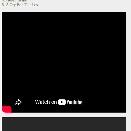
4. Here I Stand
5. A Cry For The Lost