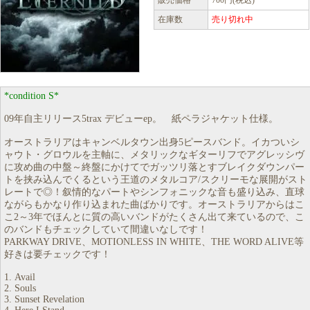
販売価格
700円(税込)
在庫数
売り切れ中
*condition S*
09年自主リリース5trax デビューep。 紙ペラジャケット仕様。
オーストラリアはキャンベルタウン出身5ピースバンド。イカついシ
ャウト・グロウルを主軸に、メタリックなギターリフでアグレッシヴ
に攻め曲の中盤～終盤にかけてでガッツリ落とすブレイクダウンパー
トを挟み込んでくるという王道のメタルコア/スクリーモな展開がスト
レートで◎！叙情的なパートやシンフォニックな音も盛り込み、直球
ながらもかなり作り込まれた曲ばかりです。オーストラリアからはこ
こ2～3年でほんとに質の高いバンドがたくさん出て来ているので、こ
のバンドもチェックしていて間違いなしです！
PARKWAY DRIVE、MOTIONLESS IN WHITE、THE WORD ALIVE等
好きは要チェックです！
1. Avail
2. Souls
3. Sunset Revelation