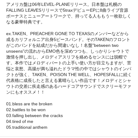
アメリカ盤は06年LEVEL-PLANEリリース。日本盤は札幌の
FALLING LEAVESリリースで5traxデビューEPに8曲ライブ音源
ボーナスとニューアートワークで、持ってる人ももう一枚欲しく
なる豪華特典です。
ex.TAKEN、PREACHER GONE TO TEXASのメンバーなどから
成るカリフォルニア出身5ピースバンド。そのTAKENのフロント
がこのバンドを結成だから間違いなし！名盤"between two
unseens"の流れからEMO色を深めつつも、しっかりシャウトで
激情を押し出し、メロディアスリフを絡めるセンスには脱帽で
す。本作ではメロディパートの上手い使い方が目立ちますが、苦
悩と哀愁、高揚が満ち溢れたドラマ性の中ではシャウトのインパ
クトが強く、TAKEN、POISON THE WELL、HOPESFALLに続く
代表格に成長したと言える素晴らしい作品です！メロディとシャ
ウトの交差に疾走感のあるハードコアサウンドでスクリーモファ
ンにもオススメ！！
01.bless are the broken
02.battles to be won
03.falling between the cracks
04.tired of me
05.traditional anthem