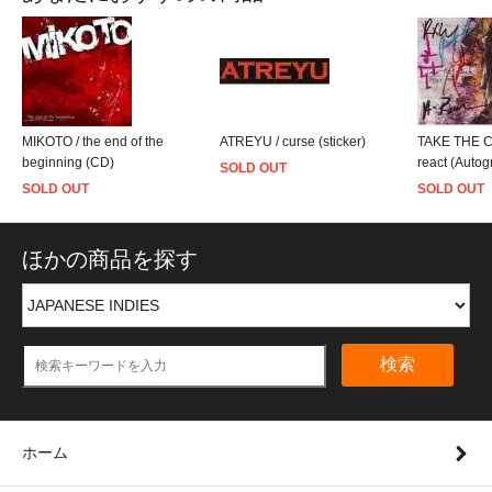
MIKOTO / the end of the
ATREYU / curse (sticker)
TAKE THE C
beginning (CD)
react (Auto
SOLD OUT
SOLD OUT
SOLD OUT
ほかの商品を探す
検索
ホーム