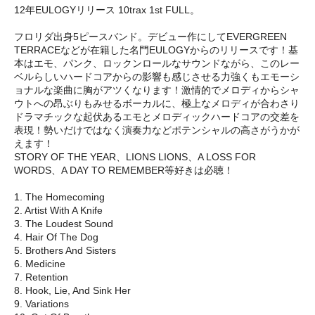
12年EULOGYリリース 10trax 1st FULL。
フロリダ出身5ピースバンド。デビュー作にしてEVERGREEN
TERRACEなどが在籍した名門EULOGYからのリリースです！基
本はエモ、パンク、ロックンロールなサウンドながら、このレー
ベルらしいハードコアからの影響も感じさせる力強くもエモーシ
ョナルな楽曲に胸がアツくなります！激情的でメロディからシャ
ウトへの昂ぶりもみせるボーカルに、極上なメロディが合わさり
ドラマチックな起伏あるエモとメロディックハードコアの交差を
表現！勢いだけではなく演奏力などポテンシャルの高さがうかが
えます！
STORY OF THE YEAR、LIONS LIONS、A LOSS FOR
WORDS、A DAY TO REMEMBER等好きは必聴！
1. The Homecoming
2. Artist With A Knife
3. The Loudest Sound
4. Hair Of The Dog
5. Brothers And Sisters
6. Medicine
7. Retention
8. Hook, Lie, And Sink Her
9. Variations