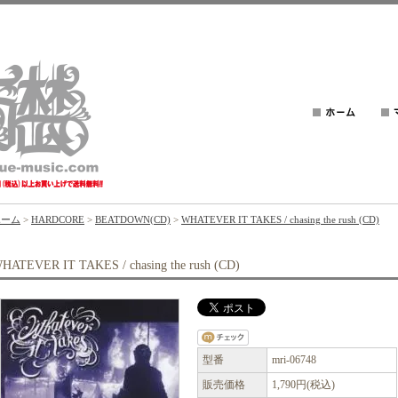
ホーム
>
HARDCORE
>
BEATDOWN(CD)
>
WHATEVER IT TAKES / chasing the rush (CD)
HATEVER IT TAKES / chasing the rush (CD)
型番
mri-06748
販売価格
1,790円(税込)