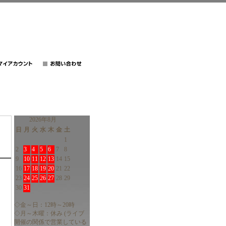
2026年8月
日
月
火
水
木
金
土
1
2
3
4
5
6
7
8
9
10
11
12
13
14
15
16
17
18
19
20
21
22
23
24
25
26
27
28
29
30
31
◇金～日：12時～20時
◇月～木曜：休み (ライブ
開催の関係で営業している