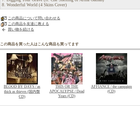
8. Wonderful World (4 Skins Cover)
この商品について問い合わせる
この商品を友達に教える
買い物を続ける
この商品を買った人はこんな商品も買ってます
BLOOD BY DAYS / as
THIS OR THE
AFFIANCE / the campaign
APOCALYPSE / Dead
(CD)
thick as thieves (国内盤
Years (CD)
CD)