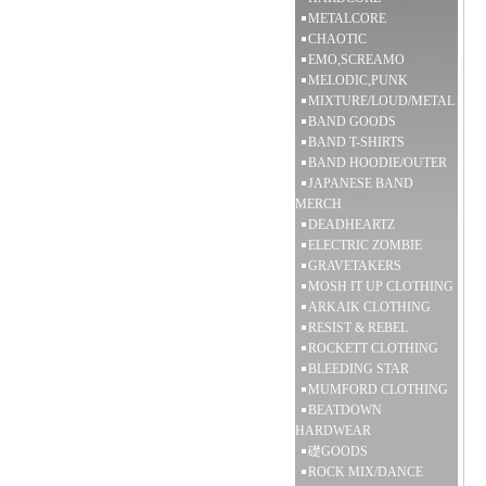
METALCORE
CHAOTIC
EMO,SCREAMO
MELODIC,PUNK
MIXTURE/LOUD/METAL
BAND GOODS
BAND T-SHIRTS
BAND HOODIE/OUTER
JAPANESE BAND
MERCH
DEADHEARTZ
ELECTRIC ZOMBIE
GRAVETAKERS
MOSH IT UP CLOTHING
ARKAIK CLOTHING
RESIST & REBEL
ROCKETT CLOTHING
BLEEDING STAR
MUMFORD CLOTHING
BEATDOWN
HARDWEAR
礎GOODS
ROCK MIX/DANCE