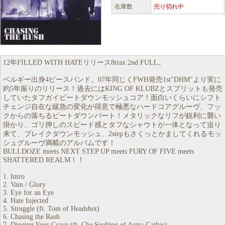
在庫数
売り切れ中
12年FILLED WITH HATEリリース8trax 2nd FULL。
ベルギー出身4ピースバンド。07年同じくFWH発売1st"DHM"より実に
約5年振りのリリース！過去にはKING OF KLUBZとスプリットも発売
していたタフガイビートダウンモッシュコア！面白いくらいにシフト
チェンジ自在な緩急の変化が得意で極悪なハードコアグルーヴ、フッ
クからの落ちるビートダウンパート！メタリックなリフが鋭利に襲い
掛かり、ゴリ押しのスピード感とタフなシャウトが一体となって迫り
来て、ブレイクダウンモッシュ、2stepもさくっとかましてくれるモッ
シュグルーヴ満載のアルバムです！
BULLDOZE meets NEXT STEP UP meets FURY OF FIVE meets
SHATTERED REALM！！
1. Intro
2. Vain / Glory
3. Eye for an Eye
4. Hate Injected
5. Struggle (ft. Tom of Headshot)
6. Chasing the Rush
7. Digging Your Grave (ft. Che Snelting of Arma Gathas)