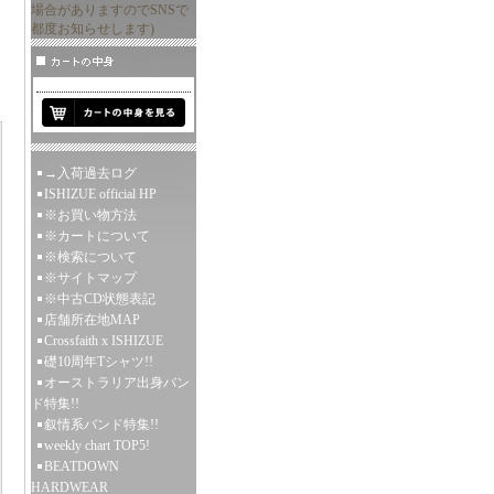
場合がありますのでSNSで
都度お知らせします)
→入荷過去ログ
ISHIZUE official HP
※お買い物方法
※カートについて
※検索について
※サイトマップ
※中古CD状態表記
店舗所在地MAP
Crossfaith x ISHIZUE
礎10周年Tシャツ!!
オーストラリア出身バン
ド特集!!
叙情系バンド特集!!
weekly chart TOP5!
BEATDOWN
HARDWEAR