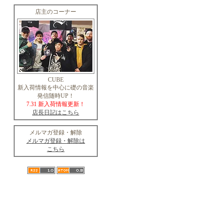
店主のコーナー
CUBE
新入荷情報を中心に礎の音楽
発信随時UP！
7.31 新入荷情報更新！
店長日記はこちら
メルマガ登録・解除
メルマガ登録・解除は
こちら