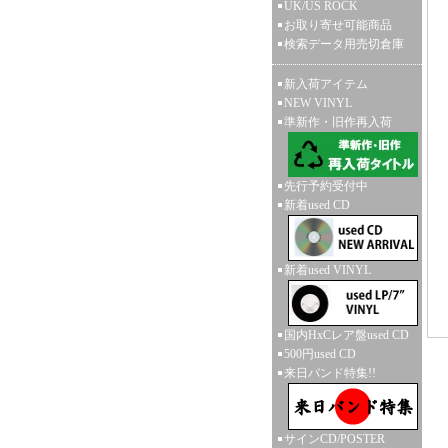
UK/US ROCK
お取り寄せ可能商品
検索データ用売切倉庫
新入荷アイテム
NEW VINYL
準新作・旧作再入荷
先行予約受付中
新着used CD
新着used VINYL
国内HxCレア盤used CD
500円used CD
来日バンド特集!!
サインCD/POSTER