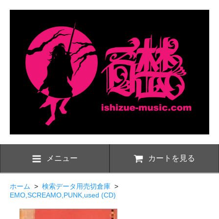
メニュー
カートを見る
ホーム
>
検索データ用売切倉庫
>
EMO,SCREAMO,PUNK,used (CD)