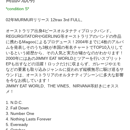
*condition S*
02年MURMURリリース 12trax 3rd FULL。
オーストラリア出身4ピースオルタナティブロックバンド。
REGURGITATORやGERLING等オーストラリアのバンドの作品
に携わるMagooによるプロデュース！2004年までに4枚のアルバ
ムを発表しそのうち3枚が本国の有名チャートでTOP10入りして
いるという経歴から、その人気と実力が確かなのがわかります！
2000年にはあのJIMMY EAT WORLDとツアーを行いスプリット
EPも出すなどの活躍！ロックだけに収まらず、ガレージやエモ
などの要素も取り込みジャンルに捉われず縦横無尽に駆け巡るサ
ウンドは、オーストラリアのオルタナティブシーンに多大な影響
を今なお残しています！
JIMMY EAT WORLD、THE VINES、NIRVANA等好きにオスス
メ！
1. N.D.C.
2. Fall Down
3. Number One
4. Nothing Lasts Forever
5. Eveready
6. October