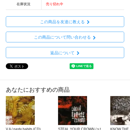
在庫状況
売り切れ中
この商品を友達に教える
この商品について問い合わせる
返品について
あなたにおすすめの商品
V.A / nasty habits (CD)
STEAL YOUR CROWN / s.t
KNOW THE S