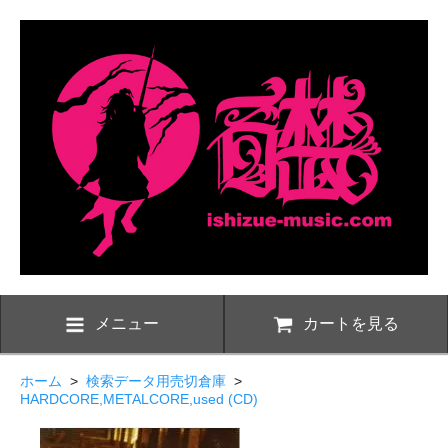
メニュー
カートを見る
ホーム
>
検索データ用売切倉庫
>
HARDCORE,METALCORE,used (CD)