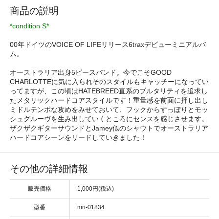
商品の説明
*condition S*
00年ドイツのVOICE OF LIFEリリース6traxデビューミニアルバ
ム。
オーストラリア出身5ピースバンド。今でこそGOOD
CHARLOTTEに気に入られそのスタイルもキャッチーになってい
ってますが、この頃はHATEBREED直系のブルタリティを追求し
たメタリックハードコアスタイルです！重量感を前面に押し出し
ミドルテンポな攻めをみせておいて、フックからすっぽりとモッ
シュグルーヴを生み出していくところにセンスを感じさせます。
ザクザクギターサウンドとJamey似のシャウトでオーストラリア
ハードコアシーンをリードしていきました！
その他の詳細情報
販売価格
1,000円(税込)
型番
mri-01834