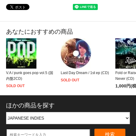
あなたにおすすめの商品
V.A / punk goes pop vol.5 (国
Last Day Dream / 1st ep (CD)
Fold or Rais
内盤2CD)
Never (CD)
SOLD OUT
1,000円(
SOLD OUT
ほかの商品を探す
検索