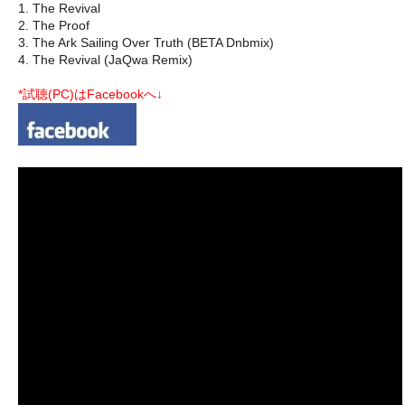
1. The Revival
2. The Proof
3. The Ark Sailing Over Truth (BETA Dnbmix)
4. The Revival (JaQwa Remix)
*試聴(PC)はFacebookへ↓