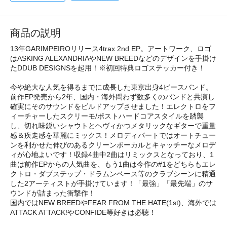
商品の説明
13年GARIMPEIROリリース4trax 2nd EP。アートワーク、ロゴ
はASKING ALEXANDRIAやNEW BREEDなどのデザインを手掛け
たDDUB DESIGNSを起用！※初回特典ロゴステッカー付き！
今や絶大な人気を得るまでに成長した東京出身4ピースバンド。
前作EP発売から2年、国内・海外問わず数多くのバンドと共演し
確実にそのサウンドをビルドアップさせました！エレクトロをフ
ィーチャーしたスクリーモ/ポストハードコアスタイルを踏襲
し、切れ味鋭いシャウトとヘヴィかつメタリックなギターで重量
感＆疾走感を華麗にミックス！メロディパートではオートチュー
ンを利かせた伸びのあるクリーンボーカルとキャッチーなメロデ
ィが心地よいです！収録4曲中2曲はリミックスとなっており、1
曲は前作EPからの人気曲を、もう1曲は今作の#1をどちらもエレ
クトロ・ダブステップ・ドラムンベース等のクラブシーンに精通
した2アーティストが手掛けています！「最強」「最先端」のサ
ウンドが詰まった衝撃作！
国内ではNEW BREEDやFEAR FROM THE HATE(1st)、海外では
ATTACK ATTACK!やCONFIDE等好きは必聴！