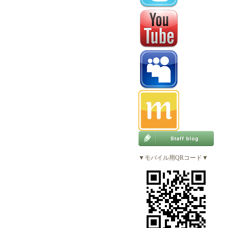
▼モバイル用QRコード▼