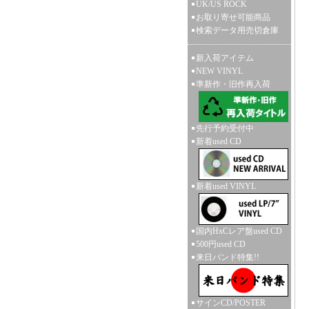
UK/US ROCK
お取り寄せ可能商品
検索データ用売切倉庫
新入荷アイテム
NEW VINYL
準新作・旧作再入荷
先行予約受付中
新着used CD
新着used VINYL
国内HxCレア盤used CD
500円used CD
来日バンド特集!!
サインCD/POSTER