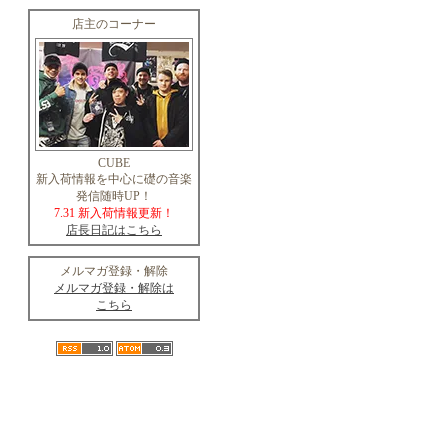
店主のコーナー
CUBE
新入荷情報を中心に礎の音楽
発信随時UP！
7.31 新入荷情報更新！
店長日記はこちら
メルマガ登録・解除
メルマガ登録・解除は
こちら