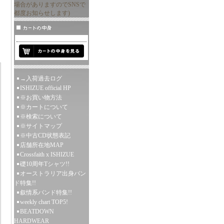
場合がありますのでSNSで
都度お知らせします)
→入荷過去ログ
ISHIZUE official HP
※お買い物方法
※カートについて
※検索について
※サイトマップ
※中古CD状態表記
店舗所在地MAP
Crossfaith x ISHIZUE
礎10周年Tシャツ!!
オーストラリア出身バン
ド特集!!
叙情系バンド特集!!
weekly chart TOP5!
BEATDOWN
HARDWEAR