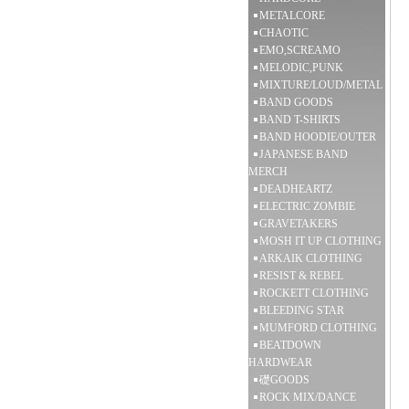
METALCORE
CHAOTIC
EMO,SCREAMO
MELODIC,PUNK
MIXTURE/LOUD/METAL
BAND GOODS
BAND T-SHIRTS
BAND HOODIE/OUTER
JAPANESE BAND
MERCH
DEADHEARTZ
ELECTRIC ZOMBIE
GRAVETAKERS
MOSH IT UP CLOTHING
ARKAIK CLOTHING
RESIST & REBEL
ROCKETT CLOTHING
BLEEDING STAR
MUMFORD CLOTHING
BEATDOWN
HARDWEAR
礎GOODS
ROCK MIX/DANCE