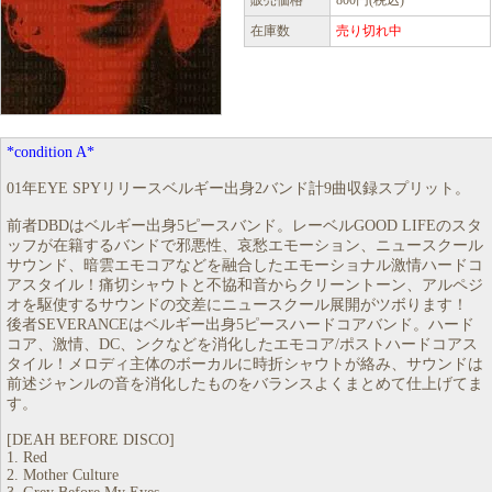
販売価格
800円(税込)
在庫数
売り切れ中
*condition A*
01年EYE SPYリリースベルギー出身2バンド計9曲収録スプリット。
前者DBDはベルギー出身5ピースバンド。レーベルGOOD LIFEのスタ
ッフが在籍するバンドで邪悪性、哀愁エモーション、ニュースクール
サウンド、暗雲エモコアなどを融合したエモーショナル激情ハードコ
アスタイル！痛切シャウトと不協和音からクリーントーン、アルペジ
オを駆使するサウンドの交差にニュースクール展開がツボります！
後者SEVERANCEはベルギー出身5ピースハードコアバンド。ハード
コア、激情、DC、ンクなどを消化したエモコア/ポストハードコアス
タイル！メロディ主体のボーカルに時折シャウトが絡み、サウンドは
前述ジャンルの音を消化したものをバランスよくまとめて仕上げてま
す。
[DEAH BEFORE DISCO]
1. Red
2. Mother Culture