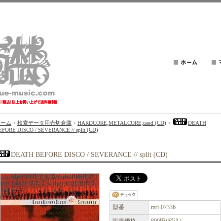
ホーム
>
検索データ用売切倉庫
>
HARDCORE,METALCORE,used (CD)
>
DEATH
EFORE DISCO / SEVERANCE // split (CD)
DEATH BEFORE DISCO / SEVERANCE // split (CD)
型番
mri-07336