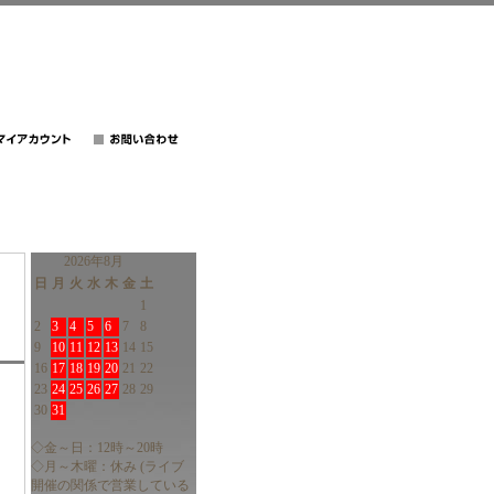
2026年8月
日
月
火
水
木
金
土
1
2
3
4
5
6
7
8
9
10
11
12
13
14
15
16
17
18
19
20
21
22
23
24
25
26
27
28
29
30
31
◇金～日：12時～20時
◇月～木曜：休み (ライブ
開催の関係で営業している