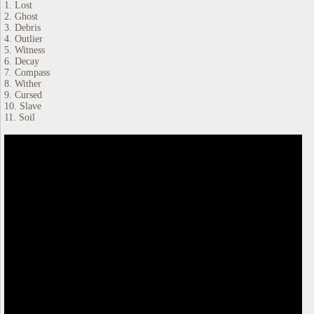
1. Lost
2. Ghost
3. Debris
4. Outlier
5. Witness
6. Decay
7. Compass
8. Wither
9. Cursed
10. Slave
11. Soil