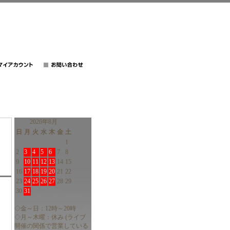
2026年8月
日
月
火
水
木
金
土
1
2
3
4
5
6
7
8
9
10
11
12
13
14
15
16
17
18
19
20
21
22
23
24
25
26
27
28
29
30
31
◇金～日：12時～20時
◇月～木曜：休み (ライブ
開催の関係で営業している