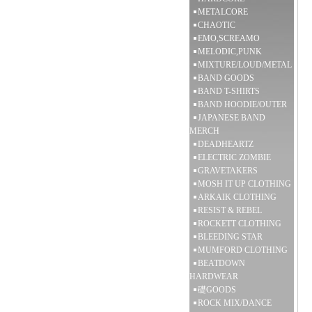
METALCORE
CHAOTIC
EMO,SCREAMO
MELODIC,PUNK
MIXTURE/LOUD/METAL
BAND GOODS
BAND T-SHIRTS
BAND HOODIE/OUTER
JAPANESE BAND
MERCH
DEADHEARTZ
ELECTRIC ZOMBIE
GRAVETAKERS
MOSH IT UP CLOTHING
ARKAIK CLOTHING
RESIST & REBEL
ROCKETT CLOTHING
BLEEDING STAR
MUMFORD CLOTHING
BEATDOWN
HARDWEAR
礎GOODS
ROCK MIX/DANCE