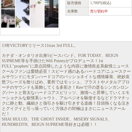
販売価格
1,790円(税込)
在庫数
売り切れ中
13年VICTORYリリース11trax 3rd FULL。
カナダ・オンタリオ出身5ピースバンド。FOR TODAY、REIGN
SUPREME等を手掛けたWill Putneyがプロデュース！1st
FULL"prophets"に原点回帰したような内容に激情疾走系叙情ニュース
クールファンは愛聴必至！スピード感のあるハードコア/ニュースクー
ルサウンドにモダンハードコアのパッショネイトな感情爆発、絶妙哀
愁フレーズを散りばめ、要所ではモッシュ、ブラストやメタルアプロ
ーチのサウンドも装飾してくる多彩さ！Rawで汗の迸るシンガンロン
グパートと骨太なハードコアスピリッツ、激情へと昇華していくエモ
ーショナルな叙情系シャウト、アルペジオを駆使するなどドラマチッ
クに静と動、繊細さと強引さを駆け引きする楽曲！目頭熱くなる泣き
とグイグイと引っ張っていく力強さの対極はまさにニュースクール
だ！
SHAI HULUD、THE GHOST INSIDE、MISERY SIGNALS、
HUNDREDTH、REIGN SUPREME等好きは必聴！！