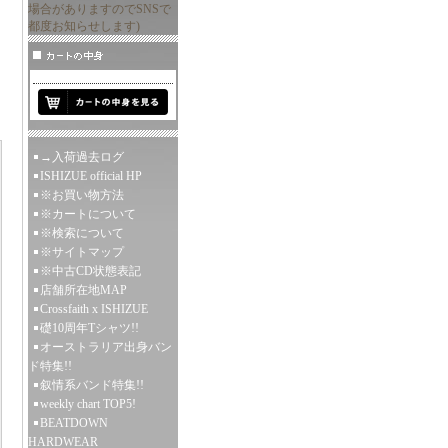
場合がありますのでSNSで
都度お知らせします)
→入荷過去ログ
ISHIZUE official HP
※お買い物方法
※カートについて
※検索について
※サイトマップ
※中古CD状態表記
店舗所在地MAP
Crossfaith x ISHIZUE
礎10周年Tシャツ!!
オーストラリア出身バン
ド特集!!
叙情系バンド特集!!
weekly chart TOP5!
BEATDOWN
HARDWEAR