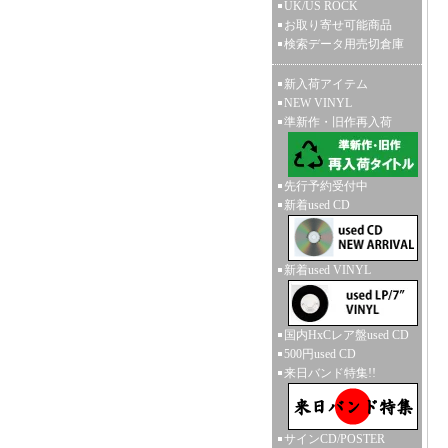
UK/US ROCK
お取り寄せ可能商品
検索データ用売切倉庫
新入荷アイテム
NEW VINYL
準新作・旧作再入荷
先行予約受付中
新着used CD
新着used VINYL
国内HxCレア盤used CD
500円used CD
来日バンド特集!!
サインCD/POSTER