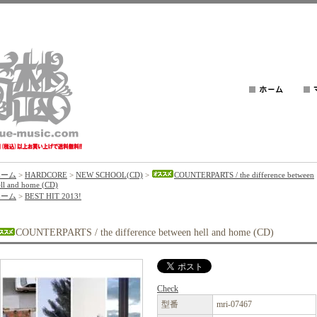
ホーム
>
HARDCORE
>
NEW SCHOOL(CD)
>
COUNTERPARTS / the difference between
ell and home (CD)
ホーム
>
BEST HIT 2013!
COUNTERPARTS / the difference between hell and home (CD)
Check
型番
mri-07467