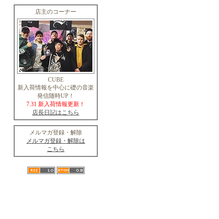
店主のコーナー
CUBE
新入荷情報を中心に礎の音楽
発信随時UP！
7.31 新入荷情報更新！
店長日記はこちら
メルマガ登録・解除
メルマガ登録・解除は
こちら