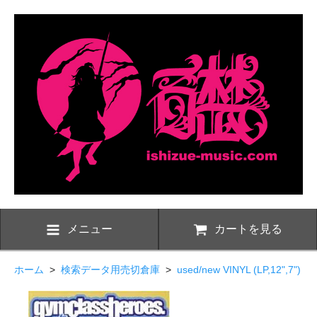
メニュー
カートを見る
ホーム
>
検索データ用売切倉庫
>
used/new VINYL (LP,12",7")