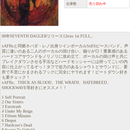
在庫数
売り切れ中
08年SEVENTH DAGGERリリース12trax 1st FULL。
xAFBxと同郷ネバダ・レノ出身ツインボーカルSxE6ピースバンド。声
質に違いのある二人のボーカルの掛け合い、煽りが◎！重量感のある
ハードコアサウンドをノリノリに攻め立て、ボーカルの掛け声と共に
ブレイクダウンさせる手法などハードモッシャーには持ってこいの内
容に仕上がってるぞっ！タフで迫力のあるシャウトとサウンドに、要
所で不意にかまされるフックに完全にヤラれます！ビートダウン好き
も要チェック！
xAFBx、THICK AS BLOOD、THE WRATH、HATEBREED、
SHOCKWAVE等好きにオススメ！！
1 Self Portrait
2 Our Sisters
3 Eurotrash
4 Under My Reign
5 Fifteen Minutes
6 Despot
7 Hardcore's Dead
8 Sworn To Uphold