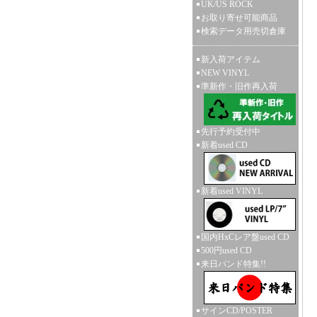
UK/US ROCK
お取り寄せ可能商品
検索データ用売切倉庫
新入荷アイテム
NEW VINYL
準新作・旧作再入荷
先行予約受付中
新着used CD
新着used VINYL
国内HxCレア盤used CD
500円used CD
来日バンド特集!!
サインCD/POSTER