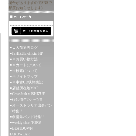
場合がありますのでSNSで
都度お知らせします)
→入荷過去ログ
ISHIZUE official HP
※お買い物方法
※カートについて
※検索について
※サイトマップ
※中古CD状態表記
店舗所在地MAP
Crossfaith x ISHIZUE
礎10周年Tシャツ!!
オーストラリア出身バン
ド特集!!
叙情系バンド特集!!
weekly chart TOP5!
BEATDOWN
HARDWEAR