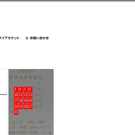
2026年8月
日
月
火
水
木
金
土
1
2
3
4
5
6
7
8
9
10
11
12
13
14
15
16
17
18
19
20
21
22
23
24
25
26
27
28
29
30
31
◇金～日：12時～20時
◇月～木曜：休み (ライブ
開催の関係で営業している