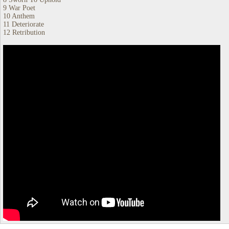
9 War Poet
10 Anthem
11 Deteriorate
12 Retribution