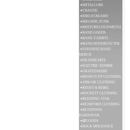
METALCORE
CHAOTIC
EMO,SCREAMO
MELODIC,PUNK
MIXTURE/LOUD/METAL
BAND GOODS
BAND T-SHIRTS
BAND HOODIE/OUTER
JAPANESE BAND
MERCH
DEADHEARTZ
ELECTRIC ZOMBIE
GRAVETAKERS
MOSH IT UP CLOTHING
ARKAIK CLOTHING
RESIST & REBEL
ROCKETT CLOTHING
BLEEDING STAR
MUMFORD CLOTHING
BEATDOWN
HARDWEAR
礎GOODS
ROCK MIX/DANCE