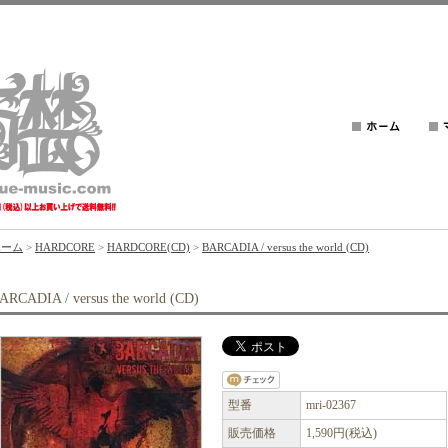
ホーム
>
HARDCORE
>
HARDCORE(CD)
>
BARCADIA / versus the world (CD)
ARCADIA / versus the world (CD)
型番
mri-02367
販売価格
1,590円(税込)