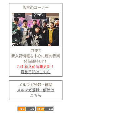
店主のコーナー
CUBE
新入荷情報を中心に礎の音楽
発信随時UP！
7.31 新入荷情報更新！
店長日記はこちら
メルマガ登録・解除
メルマガ登録・解除は
こちら