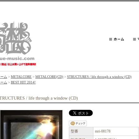
ホーム
>
METALCORE
>
METALCORE(CD)
>
STRUCTURES / life through a window (CD)
ホーム
>
BEST HIT 2014!
TRUCTURES / life through a window (CD)
型番
mri-08178