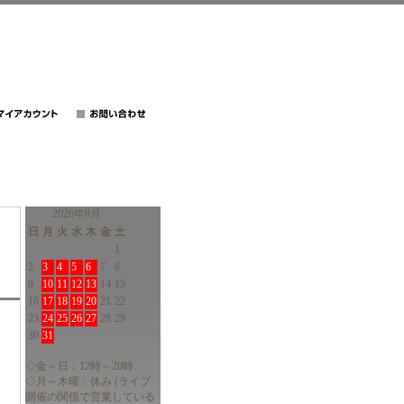
2026年8月
日
月
火
水
木
金
土
1
2
3
4
5
6
7
8
9
10
11
12
13
14
15
16
17
18
19
20
21
22
23
24
25
26
27
28
29
30
31
◇金～日：12時～20時
◇月～木曜：休み (ライブ
開催の関係で営業している