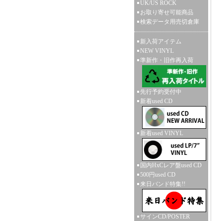
UK/US ROCK
お取り寄せ可能商品
検索データ用売切倉庫
新入荷アイテム
NEW VINYL
準新作・旧作再入荷
先行予約受付中
新着used CD
新着used VINYL
国内HxCレア盤used CD
500円used CD
来日バンド特集!!
サインCD/POSTER