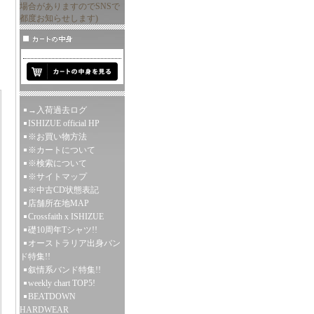
場合がありますのでSNSで
都度お知らせします)
→入荷過去ログ
ISHIZUE official HP
※お買い物方法
※カートについて
※検索について
※サイトマップ
※中古CD状態表記
店舗所在地MAP
Crossfaith x ISHIZUE
礎10周年Tシャツ!!
オーストラリア出身バン
ド特集!!
叙情系バンド特集!!
weekly chart TOP5!
BEATDOWN
HARDWEAR