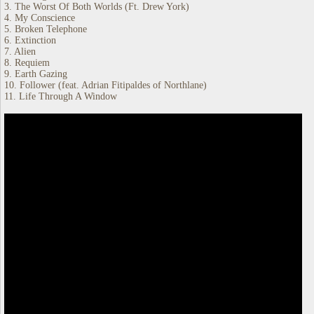
3. The Worst Of Both Worlds (Ft. Drew York)
4. My Conscience
5. Broken Telephone
6. Extinction
7. Alien
8. Requiem
9. Earth Gazing
10. Follower (feat. Adrian Fitipaldes of Northlane)
11. Life Through A Window