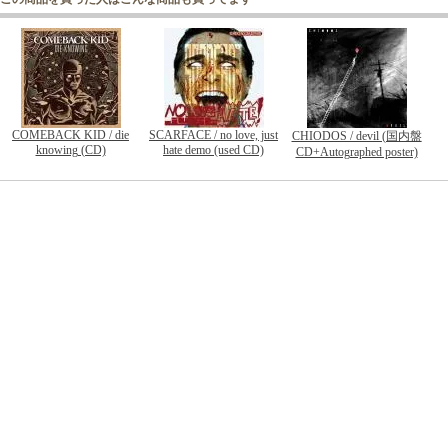
COMEBACK KID / die
SCARFACE / no love, just
CHIODOS / devil (国内盤
knowing (CD)
hate demo (used CD)
CD+Autographed poster)