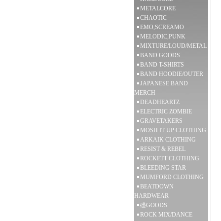
METALCORE
CHAOTIC
EMO,SCREAMO
MELODIC,PUNK
MIXTURE/LOUD/METAL
BAND GOODS
BAND T-SHIRTS
BAND HOODIE/OUTER
JAPANESE BAND
MERCH
DEADHEARTZ
ELECTRIC ZOMBIE
GRAVETAKERS
MOSH IT UP CLOTHING
ARKAIK CLOTHING
RESIST & REBEL
ROCKETT CLOTHING
BLEEDING STAR
MUMFORD CLOTHING
BEATDOWN
HARDWEAR
礎GOODS
ROCK MIX/DANCE