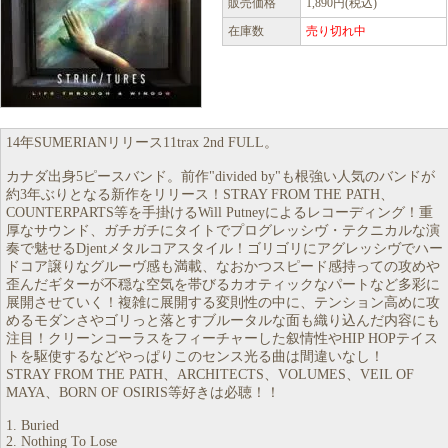
販売価格
1,890円(税込)
在庫数
売り切れ中
14年SUMERIANリリース11trax 2nd FULL。
カナダ出身5ピースバンド。前作"divided by"も根強い人気のバンドが
約3年ぶりとなる新作をリリース！STRAY FROM THE PATH、
COUNTERPARTS等を手掛けるWill Putneyによるレコーディング！重
厚なサウンド、ガチガチにタイトでプログレッシヴ・テクニカルな演
奏で魅せるDjentメタルコアスタイル！ゴリゴリにアグレッシヴでハー
ドコア譲りなグルーヴ感も満載、なおかつスピード感持っての攻めや
歪んだギターが不穏な空気を帯びるカオティックなパートなど多彩に
展開させていく！複雑に展開する変則性の中に、テンション高めに攻
めるモダンさやゴリっと落とすブルータルな面も織り込んだ内容にも
注目！クリーンコーラスをフィーチャーした叙情性やHIP HOPテイス
トを駆使するなどやっぱりこのセンス光る曲は間違いなし！
STRAY FROM THE PATH、ARCHITECTS、VOLUMES、VEIL OF
MAYA、BORN OF OSIRIS等好きは必聴！！
1. Buried
2. Nothing To Lose