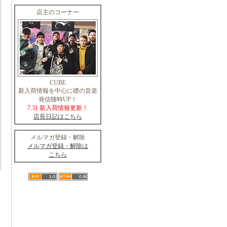
店主のコーナー
CUBE
新入荷情報を中心に礎の音楽
発信随時UP！
7.31 新入荷情報更新！
店長日記はこちら
メルマガ登録・解除
メルマガ登録・解除は
こちら