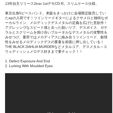
13年自主リリース2trax 1stデモCD-R。スリムケース仕様。
東京出身5ピースバンド。来阪をきっかけに会場限定販売してい
たepの入荷です！ツインリードギターによるクサメロと独特なボ
ーカルライン、メロディックデスメタルの定義を広げた意欲作！
アグレッシヴなスピード感と尖った鋭いリフ、デスボイス、ガテ
ラルとスクリームを掛け合いブルータルなデスメタルの攻撃性を
みせつけ、要所ではメロディアスに絡み合うツインリード、叙情
性をみせるメロディックデスの要素を前面に押し出している！
THE BLACK DAHLIA MURDERなどメタルコア、デスメタル～ス
ウェディッシュメロデス好きまで要チェック！！
1. Defect Exposure And End
2. Lurking With Moulded Eyes