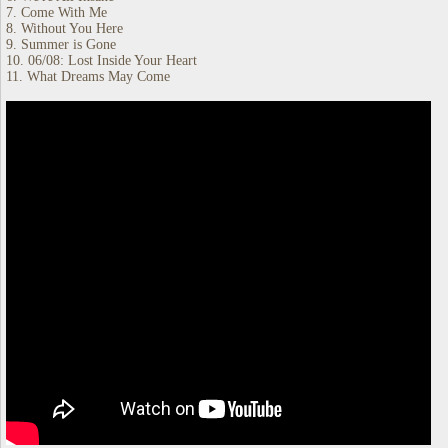
7. Come With Me
8. Without You Here
9. Summer is Gone
10. 06/08: Lost Inside Your Heart
11. What Dreams May Come