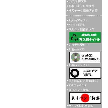
UK/US ROCK
お取り寄せ可能商品
検索データ用売切倉庫
新入荷アイテム
NEW VINYL
準新作・旧作再入荷
先行予約受付中
新着used CD
新着used VINYL
国内HxCレア盤used CD
500円used CD
来日バンド特集!!
サインCD/POSTER