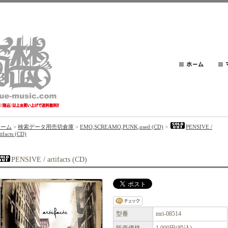
ホーム
>
検索データ用売切倉庫
>
EMO,SCREAMO,PUNK,used (CD)
>
PENSIVE /
tifacts (CD)
PENSIVE / artifacts (CD)
型番
mri-08514