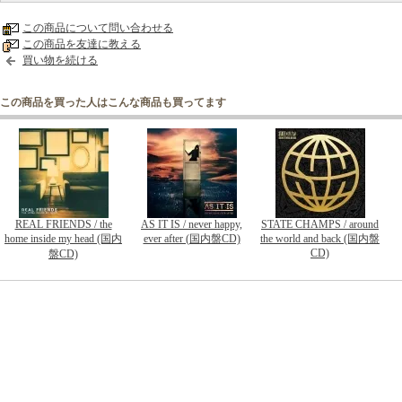
この商品について問い合わせる
この商品を友達に教える
買い物を続ける
この商品を買った人はこんな商品も買ってます
REAL FRIENDS / the
AS IT IS / never happy,
STATE CHAMPS / around
home inside my head (国内
ever after (国内盤CD)
the world and back (国内盤
CD)
盤CD)