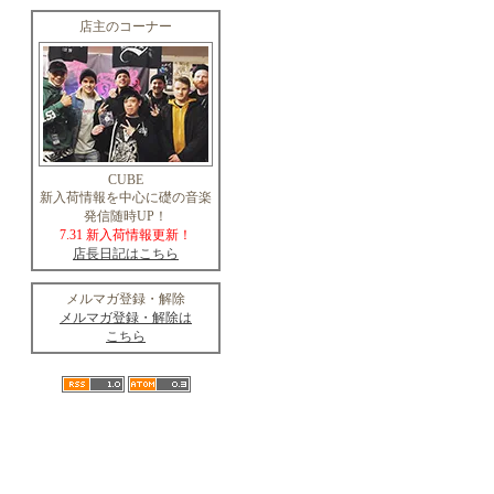
店主のコーナー
CUBE
新入荷情報を中心に礎の音楽
発信随時UP！
7.31 新入荷情報更新！
店長日記はこちら
メルマガ登録・解除
メルマガ登録・解除は
こちら