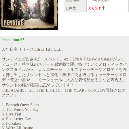
販売価格
1,000円(税込)
在庫数
売り切れ中
*condition S*
07年自主リリース11trax 1st FULL。
サンディエゴ出身4ピースバンド。ex. FENIX TXのWill Salazarがプロ
デュース！持ち味のスピード感満載で駆け抜けていくメロディックパ
ンクスタイルから、よりエモーショナルでキャッチーなメロディを強
く押し出したサウンドへと進化！爽快に突き抜けるキャッチーなメロ
ディ際立つ曲や、エモーショナルに大人な表情見せる曲など表現力、
サウンドの幅が確実に広がっています！
THE ATARIS、HIT THE LIGHTS、THE YEARS GONE BY等好きにオ
ススメ！
1. Beneath Onyx Skies
2. The Words You Say
3. Live Fast
4. Red Letter Day
5. Forsaken
6. We're All Insane