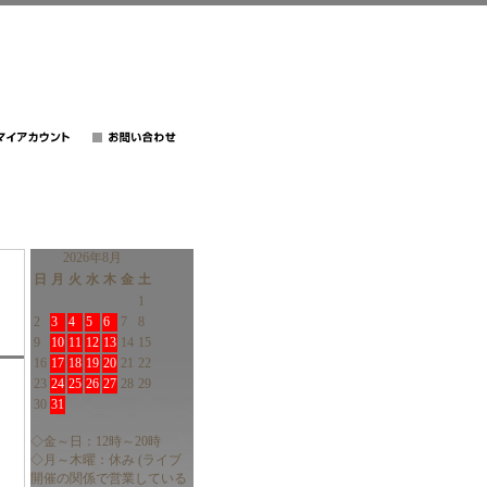
2026年8月
日
月
火
水
木
金
土
1
2
3
4
5
6
7
8
9
10
11
12
13
14
15
16
17
18
19
20
21
22
23
24
25
26
27
28
29
30
31
◇金～日：12時～20時
◇月～木曜：休み (ライブ
開催の関係で営業している