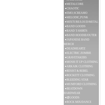
METALCORE
CHAOTIC
EMO,SCREAMO
MELODIC,PUNK
MIXTURE/LOUD/METAL
BAND GOODS
BAND T-SHIRTS
BAND HOODIE/OUTER
JAPANESE BAND
MERCH
DEADHEARTZ
ELECTRIC ZOMBIE
GRAVETAKERS
MOSH IT UP CLOTHING
ARKAIK CLOTHING
RESIST & REBEL
ROCKETT CLOTHING
BLEEDING STAR
MUMFORD CLOTHING
BEATDOWN
HARDWEAR
礎GOODS
ROCK MIX/DANCE