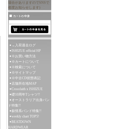
場合がありますのでSNSで
都度お知らせします)
→入荷過去ログ
ISHIZUE official HP
※お買い物方法
※カートについて
※検索について
※サイトマップ
※中古CD状態表記
店舗所在地MAP
Crossfaith x ISHIZUE
礎10周年Tシャツ!!
オーストラリア出身バン
ド特集!!
叙情系バンド特集!!
weekly chart TOP5!
BEATDOWN
HARDWEAR