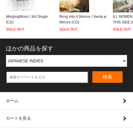
MergingMoon / 3rd Single
Bring Into A Silence / Vanity φ
ILL MOMENT
(CD)
Mirrors (CD)
THIS SIDE 
SOLD OUT
SOLD OUT
SOLD OUT
ほかの商品を探す
検索
ホーム
カートを見る