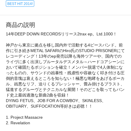
BEST HIT 2014!
商品の説明
14年DEEP DOWN RECORDSリリース2trax ep。Ltd.1000！
神戸から東京に拠点を移し国内外で活動する4ピースバンド。前
作に引き続きMETAL SAFARIのHiro氏のSTUDIO PRISONERにて
レコーディング！13年のep発売以降も海外ツアーや、国内での
ライヴに多く出演しブルータルデスメタル～ハードコアシーンに
おいて確固たるポジションを確立！メンバー脱退で4人体制にな
ったものの、サウンドの凶暴性・残虐性や容赦なく叩き付ける圧
倒的音塊は衰えるところを知らない！極悪な咆哮をあげるボーカ
ル、凶悪なリフ、迫りくるプレッシャー、畳み掛けるブラスト、
猛進するグルーヴとテクニカルな展開！そのどこを取ってもバン
ド史上最凶過激な新曲2曲を収録！
DYING FETUS、JOB FOR A COWBOY、SKINLESS、
OBITUARY、SUFFOCATION等好きは必聴！！
1. Project Massacre
2. Revelation