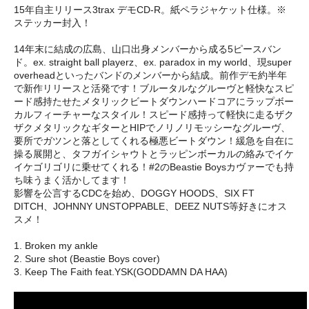
15年自主リリース3trax デモCD-R。紙ペラジャケット仕様。※
ステッカー封入！
14年末に結成の広島、山口出身メンバーから成る5ピースバン
ド。ex. straight ball playerz、ex. paradox in my world、現super
overheadといったバンドのメンバーから結成。前作デモ約半年
で新作リリースと活発です！ブルータルなグルーヴと軽快なスピ
ード感持たせたメタリックビートダウンハードコアにラップボー
カルフィーチャーなスタイル！スピード感持って軽快に走るザク
ザクメタリックなギターとHIPでノリノリモッシーなグルーヴ、
要所でガツンと落としてくれる極悪ビートダウン！緩急を自在に
操る展開と、タフガイシャウトとラッピンボーカルの絡みでイケ
イケゴリゴリに乗せてくれる！#2のBeastie Boysカヴァーでも持
ち味うまく活かしてます！
影響を公言するCDCを始め、DOGGY HOODS、SIX FT
DITCH、JOHNNY UNSTOPPABLE、DEEZ NUTS等好きにオス
スメ！
1. Broken my ankle
2. Sure shot (Beastie Boys cover)
3. Keep The Faith feat.YSK(GODDAMN DA HAA)