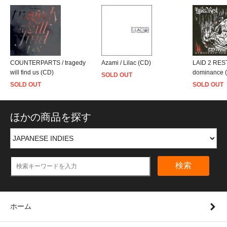
COUNTERPARTS / tragedy
Azami / Lilac (CD)
LAID 2 REST
will find us (CD)
dominance 
SOLD OUT
SOLD OUT
SOLD OUT
ほかの商品を探す
検索
ホーム