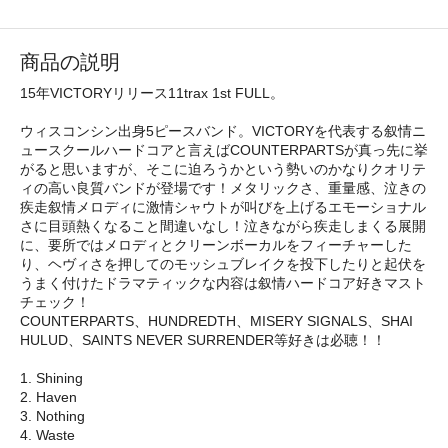
商品の説明
15年VICTORYリリース11trax 1st FULL。
ウィスコンシン出身5ピースバンド。VICTORYを代表する叙情ニ
ュースクールハードコアと言えばCOUNTERPARTSが真っ先に挙
がると思いますが、そこに迫ろうかという勢いのかなりクオリテ
ィの高い良質バンドが登場です！メタリックさ、重量感、泣きの
疾走叙情メロディに激情シャウトが叫びを上げるエモーショナル
さに目頭熱くなること間違いなし！泣きながら疾走しまくる展開
に、要所ではメロディとクリーンボーカルをフィーチャーした
り、ヘヴィさを押してのモッシュブレイクを投下したりと起伏を
うまく付けたドラマティックな内容は叙情ハードコア好きマスト
チェック！
COUNTERPARTS、HUNDREDTH、MISERY SIGNALS、SHAI
HULUD、SAINTS NEVER SURRENDER等好きは必聴！！
1. Shining
2. Haven
3. Nothing
4. Waste