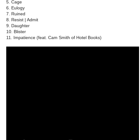
5. Cage
6. Eulogy
7. Ruined
8. Resist | Admit
9. Daughter
10. Blister
11. Impatience (feat. Cam Smith of Hotel Books)