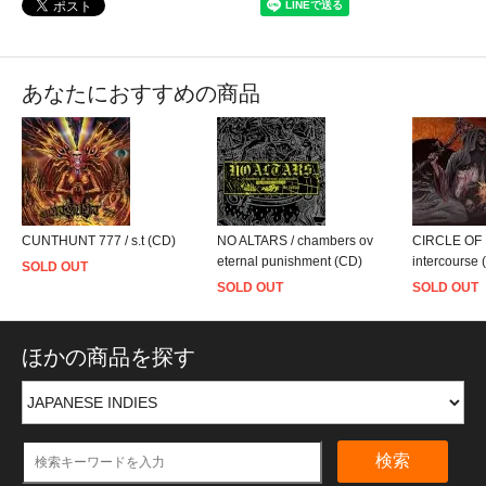
あなたにおすすめの商品
CUNTHUNT 777 / s.t (CD)
NO ALTARS / chambers ov
CIRCLE OF D
eternal punishment (CD)
intercourse 
SOLD OUT
SOLD OUT
SOLD OUT
ほかの商品を探す
検索