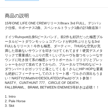
商品の説明
15年ONE LIFE ONE CREWリリース8trarx 3rd FULL。デジパッ
ク仕様。※ボーナス2曲、スペシャルトラック1曲の計3曲追加！
ドイツRuhrpott出身5ピースバンド。前2作も好評だった極悪ブル
ータルビートダウンモッシュコアバンドが約3年ぶりとなる3rd
FULLをリリース！今作も極悪、ダーティー、THUGな空気が充
満した容赦ないサウンドを叩きつけてくれてます！硬質デスメタ
リックで重量感たっぷりの荒々しいグルーヴを放つモッシーなサ
ウンドに吐き捨て系の極悪シャウトボーカル！ゴリゴリとプレッ
シャーをかけて攻めてきてからの、ブルータルでTHUGなビート
ダウンパートがガッツリと落としてくる！さらにHIP HOPな要素
も絶妙にフィーチャーしてのストリート感・ワルさの演出もうま
い！NASTYのMatthiやDESOLATEDのPaulがゲスト参加！
NASTY、CUNTHUNT 777、CIRCLE OF DEATH、
FALLBRAWL、BRAWL BETWEEN ENEMIES等好きは必聴！！
1. Intro
2. Pale Horse
3. Skit