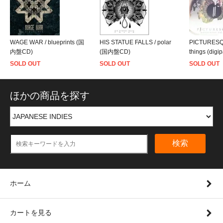
WAGE WAR / blueprints (国
HIS STATUE FALLS / polar
PICTURESQU
内盤CD)
(国内盤CD)
things (digi
SOLD OUT
SOLD OUT
SOLD OUT
ほかの商品を探す
検索
ホーム
カートを見る