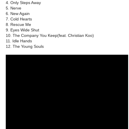
4. Only Steps Away
5. Nerve
6. New Again
7. Cold Hearts
8. Rescue Me
9. Eyes Wide Shut
10. The Company You Keep(feat. Christian Koo)
11. Idle Hands
12. The Young Souls