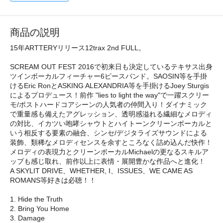
商品の説明
15年ARTTERYリリース12trax 2nd FULL。
SCREAM OUT FEST 2016で初来日も決定しているテキサス出身
ツインボーカルフィーチャー6ピースバンド。SAOSIN等を手掛
けるEric RonとASKING ALEXANDRIA等を手掛けるJoey Sturgis
によるプロデュース！前作 "lies to light the way"で一躍スクリー
モ/ポストハードコアシーンの人気者の仲間入り！ダイナミック
で重量感も備えたアグレッション、透明感溢れる繊細なメロディ
の対比、イカツい咆哮シャウトとハイトーンクリーンボーカルと
いう相反する要素の融合、シンセ/デジタライズサウンドによる
装飾、類稀なメロディセンスを余すところなく詰め込んだ快作！
メロディの表現力とクリーンボーカルMichaelの更なるスキルア
ップも感じ取れ、前作以上に表情・展開豊かな作品へと進化！
A SKYLIT DRIVE、WHETHER, I、ISSUES、WE CAME AS
ROMANS等好きは必聴！！
1. Hide the Truth
2. Bring You Home
3. Damage