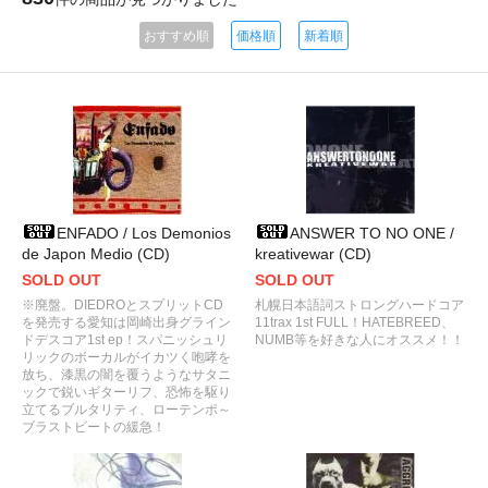
おすすめ順
価格順
新着順
ENFADO / Los Demonios
ANSWER TO NO ONE /
de Japon Medio (CD)
kreativewar (CD)
SOLD OUT
SOLD OUT
※廃盤。DIEDROとスプリットCD
札幌日本語詞ストロングハードコア
を発売する愛知は岡崎出身グライン
11trax 1st FULL！HATEBREED、
ドデスコア1st ep！スパニッシュリ
NUMB等を好きな人にオススメ！！
リックのボーカルがイカツく咆哮を
放ち、漆黒の闇を覆うようなサタニ
ックで鋭いギターリフ、恐怖を駆り
立てるブルタリティ、ローテンポ～
ブラストビートの緩急！