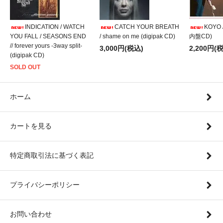
INDICATION / WATCH
CATCH YOUR BREATH
KOYO /
YOU FALL / SEASONS END
/ shame on me (digipak CD)
内盤CD)
// forever yours -3way split-
3,000円(税込)
2,200円(
(digipak CD)
SOLD OUT
ホーム
カートを見る
特定商取引法に基づく表記
プライバシーポリシー
お問い合わせ