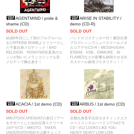
AGENTMIND / pride &
ARISE IN STABILITY /
shame (CD)
demo (CD-R)
SOLD OUT
SOLD OUT
結成8年目にして初のフルアルバム
バンドロゴステッカー付！横浜出身
をCAFFEINE BOMBよりリリースし
プログレッシヴニュースクールメタ
た千葉出身メロディック！BAD
ルコアデモCD-R！MESSHUGAH、
RELIGION、PENNYWISE直系のエ
BTBAM、HSB、EMMURE、IN
ッジが効いたメランコリックな音、
FLAMESなどの影響を納得させる壮
メロディで胸を差す！
大スケール叙情ブルタリティ！！
ACACIA / 1st demo (CD)
ARBUS / 1st demo (CD)
SOLD OUT
SOLD OUT
MIKOTO/SCAPEGOATの来日ツアー
京都出身若手注目カオティックエク
をサポートした仙台出身スクリーモ
スペリメンタルハードコア1stデモ
1stデモCD！MIKOTO、TAKEN、
CD！#12 LOOKS LIKE YOU、
UNDEROATH等好きは要チェック
HEAVY HEAVY LOW LOW、