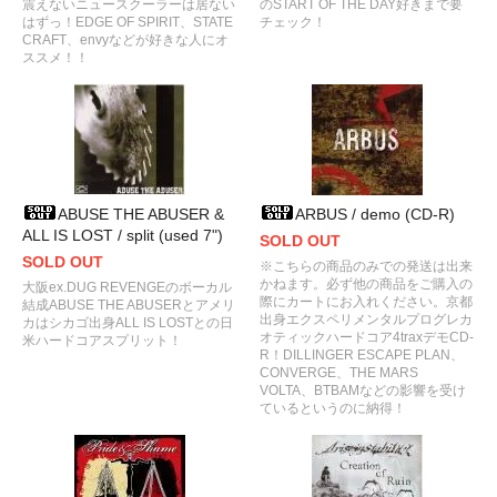
震えないニュースクーラーは居ない
のSTART OF THE DAY好きまで要
はずっ！EDGE OF SPIRIT、STATE
チェック！
CRAFT、envyなどが好きな人にオ
ススメ！！
ABUSE THE ABUSER &
ARBUS / demo (CD-R)
ALL IS LOST / split (used 7")
SOLD OUT
SOLD OUT
※こちらの商品のみでの発送は出来
かねます。必ず他の商品をご購入の
大阪ex.DUG REVENGEのボーカル
際にカートにお入れください。京都
結成ABUSE THE ABUSERとアメリ
出身エクスペリメンタルプログレカ
カはシカゴ出身ALL IS LOSTとの日
オティックハードコア4traxデモCD-
米ハードコアスプリット！
R！DILLINGER ESCAPE PLAN、
CONVERGE、THE MARS
VOLTA、BTBAMなどの影響を受け
ているというのに納得！