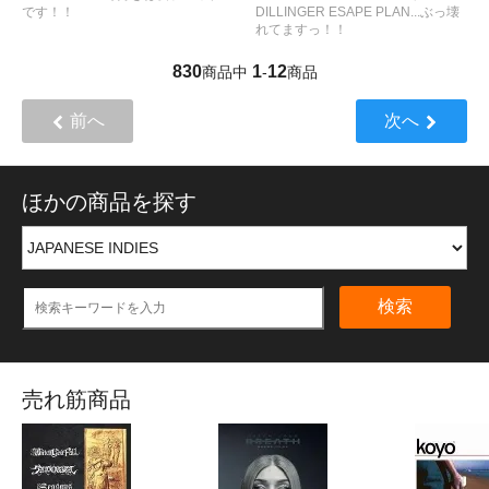
です！！
DILLINGER ESAPE PLAN...ぶっ壊
れてますっ！！
830
1
12
商品中
-
商品
前へ
次へ
ほかの商品を探す
検索
売れ筋商品