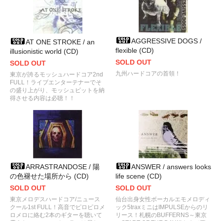
AGGRESSIVE DOGS /
AT ONE STROKE / an
flexible (CD)
illusionistic world (CD)
SOLD OUT
SOLD OUT
九州ハードコアの首領！
東京が誇るモッシュハードコア2nd
FULL！ライブエンターテナーでそ
の盛り上がり、モッシュピットを納
得させる内容は必聴！！
ARRASTRANDOSE / 陽
ANSWER / answers looks
の色褪せた場所から (CD)
life scene (CD)
SOLD OUT
SOLD OUT
東京メロデスハードコア/ニュース
仙台出身女性ボーカルエモメロディ
クール1st FULL！高音でピロピロメ
ック5traxミニはIMPULSEからのリ
ロメロに絡む2本のギターを聴いて
リース！札幌のBUFFERNS～東京