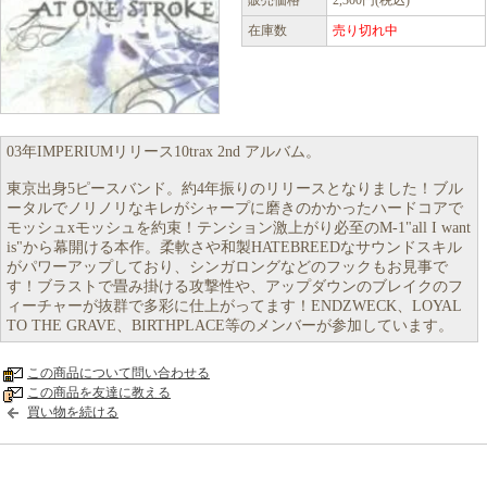
販売価格
2,300円(税込)
在庫数
売り切れ中
03年IMPERIUMリリース10trax 2nd アルバム。
東京出身5ピースバンド。約4年振りのリリースとなりました！ブル
ータルでノリノリなキレがシャープに磨きのかかったハードコアで
モッシュxモッシュを約束！テンション激上がり必至のM-1"all I want
is"から幕開ける本作。柔軟さや和製HATEBREEDなサウンドスキル
がパワーアップしており、シンガロングなどのフックもお見事で
す！ブラストで畳み掛ける攻撃性や、アップダウンのブレイクのフ
ィーチャーが抜群で多彩に仕上がってます！ENDZWECK、LOYAL
TO THE GRAVE、BIRTHPLACE等のメンバーが参加しています。
この商品について問い合わせる
この商品を友達に教える
買い物を続ける