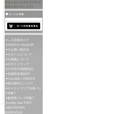
場合がありますのでSNSで
都度お知らせします)
→入荷過去ログ
ISHIZUE official HP
※お買い物方法
※カートについて
※検索について
※サイトマップ
※中古CD状態表記
店舗所在地MAP
Crossfaith x ISHIZUE
礎10周年Tシャツ!!
オーストラリア出身バン
ド特集!!
叙情系バンド特集!!
weekly chart TOP5!
BEATDOWN
HARDWEAR