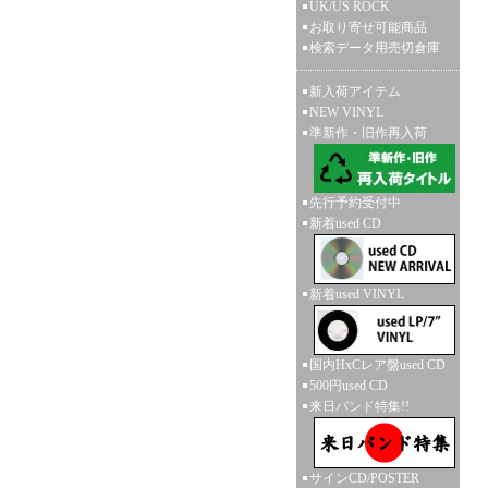
UK/US ROCK
お取り寄せ可能商品
検索データ用売切倉庫
新入荷アイテム
NEW VINYL
準新作・旧作再入荷
先行予約受付中
新着used CD
新着used VINYL
国内HxCレア盤used CD
500円used CD
来日バンド特集!!
サインCD/POSTER