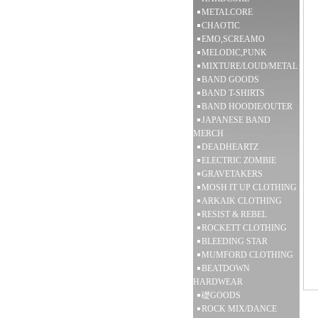
METALCORE
CHAOTIC
EMO,SCREAMO
MELODIC,PUNK
MIXTURE/LOUD/METAL
BAND GOODS
BAND T-SHIRTS
BAND HOODIE/OUTER
JAPANESE BAND
MERCH
DEADHEARTZ
ELECTRIC ZOMBIE
GRAVETAKERS
MOSH IT UP CLOTHING
ARKAIK CLOTHING
RESIST & REBEL
ROCKETT CLOTHING
BLEEDING STAR
MUMFORD CLOTHING
BEATDOWN
HARDWEAR
礎GOODS
ROCK MIX/DANCE