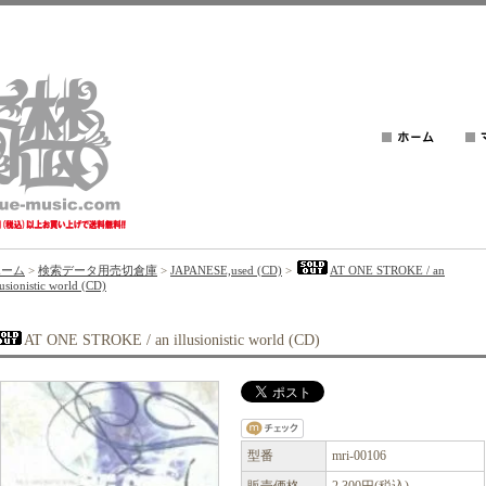
ホーム
>
検索データ用売切倉庫
>
JAPANESE,used (CD)
>
AT ONE STROKE / an
lusionistic world (CD)
AT ONE STROKE / an illusionistic world (CD)
型番
mri-00106