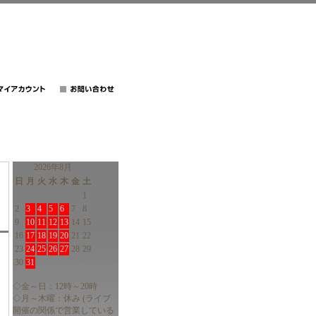
2026年8月
日
月
火
水
木
金
土
1
2
3
4
5
6
7
8
9
10
11
12
13
14
15
16
17
18
19
20
21
22
23
24
25
26
27
28
29
30
31
◇金～日：12時～20時
◇月～木曜：休み (ライブ
開催の関係で営業している