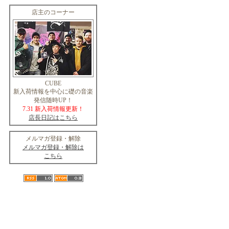
店主のコーナー
CUBE
新入荷情報を中心に礎の音楽
発信随時UP！
7.31 新入荷情報更新！
店長日記はこちら
メルマガ登録・解除
メルマガ登録・解除は
こちら