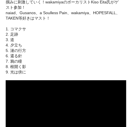
掴みに刺激していく！wakamiyaのボーカリストKiso Eita氏がゲ
スト参加！
naiad、Gusanos、a Soulless Pain、wakamiya、HOPESFALL、
TAKEN等好きはマスト！
1. コマクサ
2. 足跡
3. 道
4. 夕立ち
5. 漣の行方
6. 還る針
7. 鴉の瞳
8. 根開く影
9. 光は傍に