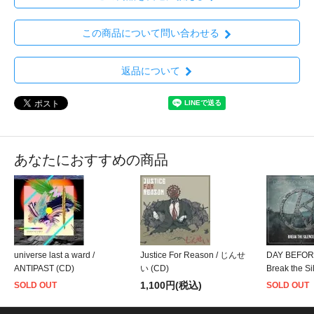
この商品について問い合わせる
返品について
あなたにおすすめの商品
universe last a ward /
Justice For Reason / じんせ
DAY BEFOR
ANTIPAST (CD)
い (CD)
Break the S
1,100円(税込)
SOLD OUT
SOLD OUT