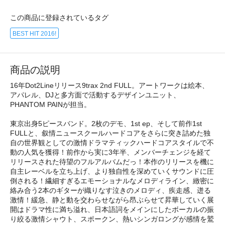
この商品に登録されているタグ
BEST HIT 2016!
商品の説明
16年Dot2Lineリリース9trax 2nd FULL。アートワークは絵本、
アパレル、DJと多方面で活動するデザインユニット、
PHANTOM PAINが担当。
東京出身5ピースバンド。2枚のデモ、1st ep、そして前作1st
FULLと、叙情ニュースクールハードコアをさらに突き詰めた独
自の世界観としての激情ドラマティックハードコアスタイルで不
動の人気を獲得！前作から実に3年半、メンバーチェンジを経て
リリースされた待望のフルアルバムだっ！本作のリリースを機に
自主レーベルを立ち上げ、より独自性を深めていくサウンドに圧
倒される！繊細すぎるエモーショナルなメロディライン、緻密に
絡み合う2本のギターが織りなす泣きのメロディ、疾走感、迸る
激情！緩急、静と動を交わらせながら昂ぶらせて昇華していく展
開はドラマ性に満ち溢れ、日本語詞をメインにしたボーカルの振
り絞る激情シャウト、スポークン、熱いシンガロングが感情を鷲