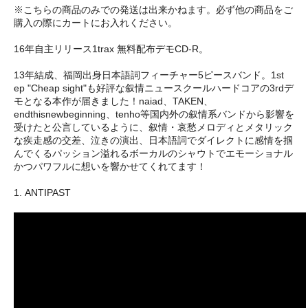
※こちらの商品のみでの発送は出来かねます。必ず他の商品をご
購入の際にカートにお入れください。
16年自主リリース1trax 無料配布デモCD-R。
13年結成、福岡出身日本語詞フィーチャー5ピースバンド。1st
ep "Cheap sight"も好評な叙情ニュースクールハードコアの3rdデ
モとなる本作が届きました！naiad、TAKEN、
endthisnewbeginning、tenho等国内外の叙情系バンドから影響を
受けたと公言しているように、叙情・哀愁メロディとメタリック
な疾走感の交差、泣きの演出、日本語詞でダイレクトに感情を掴
んでくるパッション溢れるボーカルのシャウトでエモーショナル
かつパワフルに想いを響かせてくれてます！
1. ANTIPAST