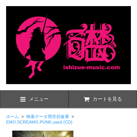
メニュー
カートを見る
ホーム
>
検索データ用売切倉庫
>
EMO,SCREAMO,PUNK,used (CD)