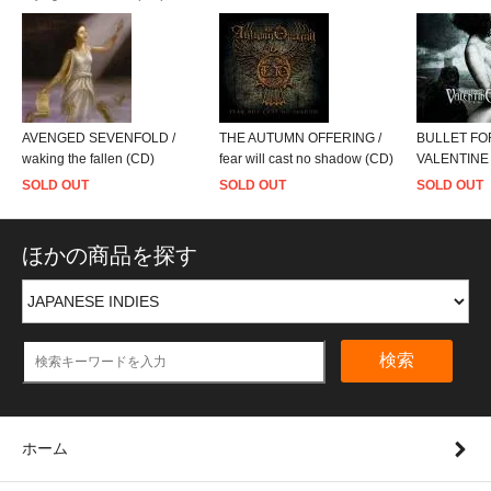
AVENGED SEVENFOLD /
THE AUTUMN OFFERING /
BULLET FO
waking the fallen (CD)
fear will cast no shadow (CD)
VALENTINE /
SOLD OUT
SOLD OUT
SOLD OUT
ほかの商品を探す
検索
ホーム