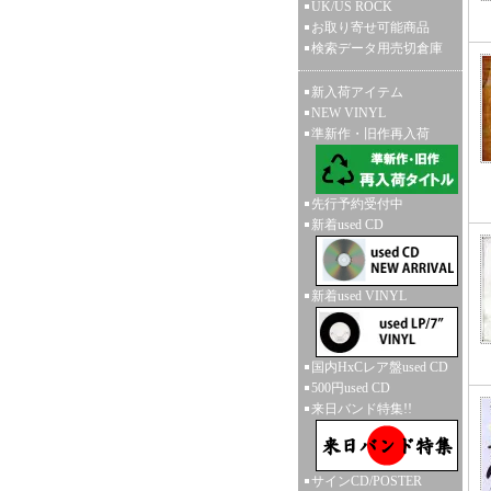
UK/US ROCK
お取り寄せ可能商品
検索データ用売切倉庫
新入荷アイテム
NEW VINYL
準新作・旧作再入荷
先行予約受付中
新着used CD
新着used VINYL
国内HxCレア盤used CD
500円used CD
来日バンド特集!!
サインCD/POSTER