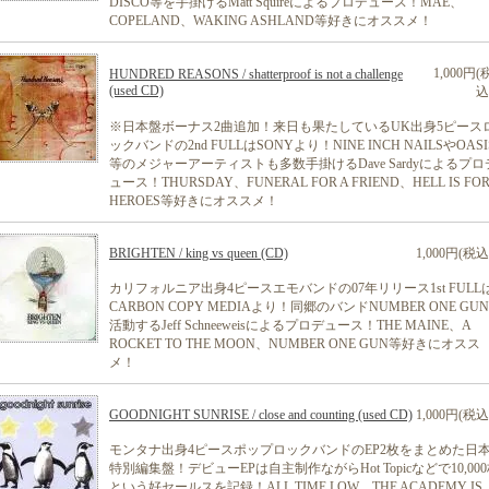
DISCO等を手掛けるMatt Squireによるプロデュース！MAE、
COPELAND、WAKING ASHLAND等好きにオススメ！
1,000円(
HUNDRED REASONS / shatterproof is not a challenge
(used CD)
込
※日本盤ボーナス2曲追加！来日も果たしているUK出身5ピース
ックバンドの2nd FULLはSONYより！NINE INCH NAILSやOASI
等のメジャーアーティストも多数手掛けるDave Sardyによるプロ
ュース！THURSDAY、FUNERAL FOR A FRIEND、HELL IS FO
HEROES等好きにオススメ！
BRIGHTEN / king vs queen (CD)
1,000円(税込
カリフォルニア出身4ピースエモバンドの07年リリース1st FULL
CARBON COPY MEDIAより！同郷のバンドNUMBER ONE GU
活動するJeff Schneeweisによるプロデュース！THE MAINE、A
ROCKET TO THE MOON、NUMBER ONE GUN等好きにオスス
メ！
GOODNIGHT SUNRISE / close and counting (used CD)
1,000円(税込
モンタナ出身4ピースポップロックバンドのEP2枚をまとめた日
特別編集盤！デビューEPは自主制作ながらHot Topicなどで10,00
という好セールスを記録！ALL TIME LOW、THE ACADEMY IS