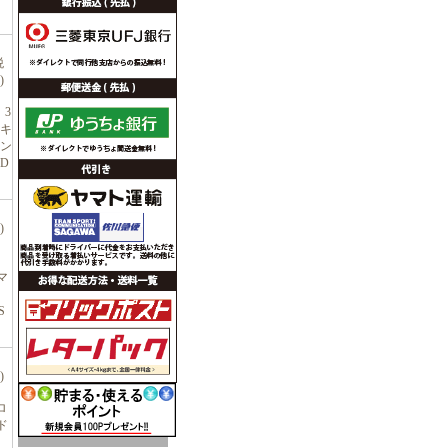
税
)
！3
キ
ン
LD
)
マ
S
)
ロ
ド