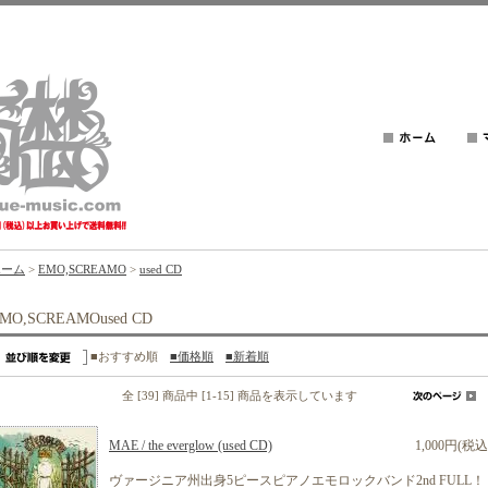
ホーム
>
EMO,SCREAMO
>
used CD
MO,SCREAMOused CD
■おすすめ順
■価格順
■新着順
全 [39] 商品中 [1-15] 商品を表示しています
MAE / the everglow (used CD)
1,000円(税込
ヴァージニア州出身5ピースピアノエモロックバンド2nd FULL！