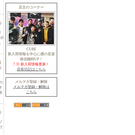
店主のコーナー
)
！
ポ
S、
CUBE
新入荷情報を中心に礎の音楽
発信随時UP！
税
7.31 新入荷情報更新！
)
店長日記はこちら
メルマガ登録・解除
どの
メルマガ登録・解除は
作
こちら
等
)
ゾ
け