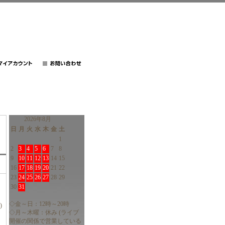
2026年8月
日
月
火
水
木
金
土
1
2
3
4
5
6
7
8
9
10
11
12
13
14
15
16
17
18
19
20
21
22
23
24
25
26
27
28
29
30
31
◇金～日：12時～20時
)
◇月～木曜：休み (ライブ
開催の関係で営業している