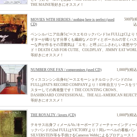
THE MAINE等好きにオススメ！
500円(
MOVIES WITH HEROES / nothing here is perfect (used
CD)
込
ペンシルバニア出身5ピースエモロックバンド1st FULLはCIより
ギターが織りなす分厚くも繊細なメロディとボーカルの甘くハス
ーな声が作るその雰囲気は「エモ」と呼ぶにふさわしい哀愁サウ
ド！DEATH CAB FOR CUTIE、COLDPLAY、JIMMY EAT WOR
等好きにオススメ！
NUMBER ONE FAN / compromises (used CD)
1,000円(税込
ウィスコンシン出身4ピースエモーショナルロックバンドの1st
FULLはPAT'S RECORD COMPANYより！03年自主リリースをリ
スターしての再発盤です！THE COUNTING CROWS、
DASHBOARD CONFESSIONAL、THE ALL-AMERICAN REJECT
等好きにオススメ！
THE ROYALTY / lovers (CD)
1,000円(税込
テキサス出身フィメールVo./キーボードフィーチャーインディー
ックバンドの2nd FULLはVICTORYより！同レーベルの看板バン
SILVERSTEIN等を手掛けるCameron Webbによるプロデュース！