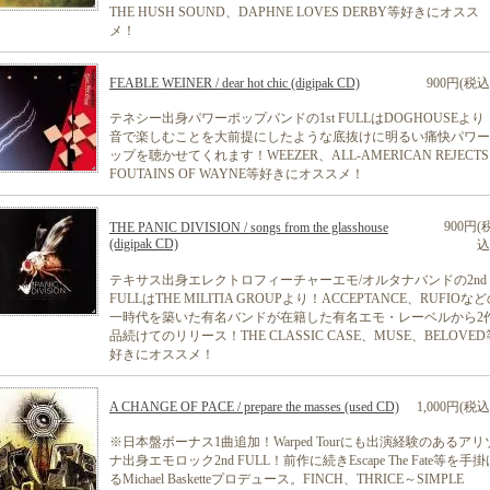
THE HUSH SOUND、DAPHNE LOVES DERBY等好きにオスス
メ！
FEABLE WEINER / dear hot chic (digipak CD)
900円(税込
テネシー出身パワーポップバンドの1st FULLはDOGHOUSEより
音で楽しむことを大前提にしたような底抜けに明るい痛快パワー
ップを聴かせてくれます！WEEZER、ALL-AMERICAN REJECT
FOUTAINS OF WAYNE等好きにオススメ！
900円(
THE PANIC DIVISION / songs from the glasshouse
(digipak CD)
込
テキサス出身エレクトロフィーチャーエモ/オルタナバンドの2nd
FULLはTHE MILITIA GROUPより！ACCEPTANCE、RUFIOな
一時代を築いた有名バンドが在籍した有名エモ・レーベルから2
品続けてのリリース！THE CLASSIC CASE、MUSE、BELOVED
好きにオススメ！
A CHANGE OF PACE / prepare the masses (used CD)
1,000円(税込
※日本盤ボーナス1曲追加！Warped Tourにも出演経験のあるアリ
ナ出身エモロック2nd FULL！前作に続きEscape The Fate等を手掛
るMichael Basketteプロデュース。FINCH、THRICE～SIMPLE