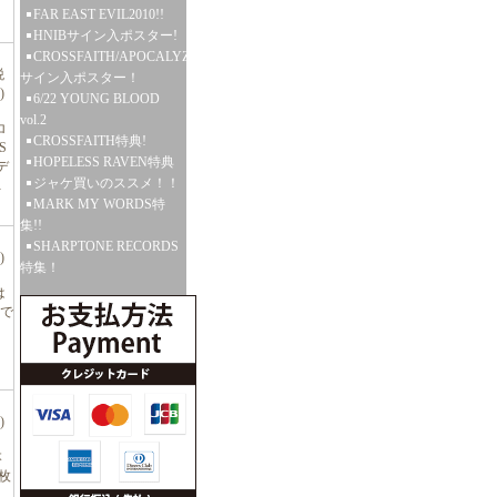
FAR EAST EVIL2010!!
HNIBサイン入ポスター!
CROSSFAITH/APOCALYZE
税
サイン入ポスター！
)
6/22 YOUNG BLOOD
vol.2
ロ
CROSSFAITH特典!
S
HOPELESS RAVEN特典
デ
ジャケ買いのススメ！！
R
MARK MY WORDS特
集!!
SHARPTONE RECORDS
)
特集！
は
Nで
)
本
0枚
、