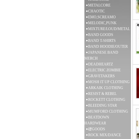
METALCORE
CHAOTIC
EMO,SCREAMO
MELODIC,PUNK
MIXTURE/LOUD/METAL
BAND GOODS
BAND T-SHIRTS
BAND HOODIE/OUTER
JAPANESE BAND
MERCH
DEADHEARTZ
ELECTRIC ZOMBIE
GRAVETAKERS
MOSH IT UP CLOTHING
ARKAIK CLOTHING
RESIST & REBEL
ROCKETT CLOTHING
BLEEDING STAR
MUMFORD CLOTHING
BEATDOWN
HARDWEAR
礎GOODS
ROCK MIX/DANCE