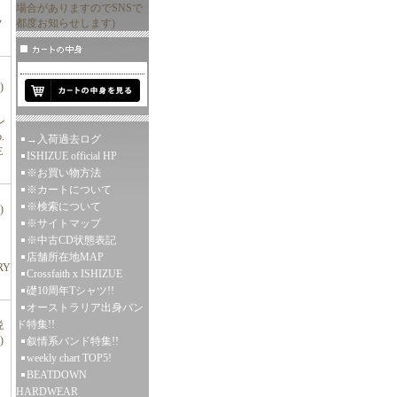
場合がありますのでSNSで
都度お知らせします)
ノ
)
ン
.
→入荷過去ログ
E
ISHIZUE official HP
※お買い物方法
※カートについて
※検索について
)
※サイトマップ
※中古CD状態表記
店舗所在地MAP
RY
Crossfaith x ISHIZUE
礎10周年Tシャツ!!
オーストラリア出身バン
ド特集!!
税
)
叙情系バンド特集!!
weekly chart TOP5!
BEATDOWN
HARDWEAR