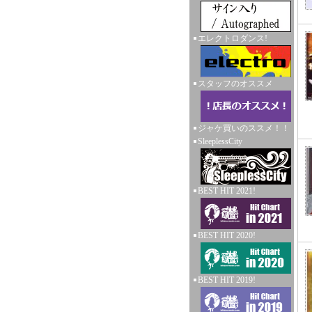
エレクトロダンス!
スタッフのオススメ
ジャケ買いのススメ！！
SleeplessCity
BEST HIT 2021!
BEST HIT 2020!
BEST HIT 2019!