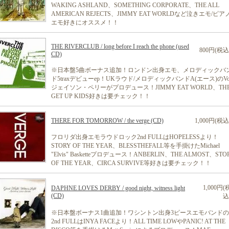
WAKING ASHLAND、SOMETHING CORPORATE、THE ALL
AMERICAN REJECTS、JIMMY EAT WORLDなど泣きエモ/ピア
エモ好きにオススメ！！
THE RIVERCLUB / long before I reach the phone (used
800円(税込
CD)
※日本盤5曲ボーナス追加！ロンドン出身エモ、メロディックバ
ド5traxデビューep！UKラウド/メロディックバンドA(エース)のVo
ジェイソン・ペリーがプロデュース！JIMMY EAT WORLD、TH
GET UP KIDS好きは要チェック！！
THERE FOR TOMORROW / the verge (CD)
1,000円(税込
フロリダ出身エモラウドロック2nd FULLはHOPELESSより！
STORY OF THE YEAR、BLESSTHEFALL等を手掛けたMichael
"Elvis" Basketteプロデュース！ANBERLIN、THE ALMOST、STO
OF THE YEAR、CIRCA SURVIVE等好きは要チェック！！
1,000円(
DAPHNE LOVES DERBY / good night, witness light
(CD)
込
※日本盤ボーナス1曲追加！ワシントン出身3ピースエモバンドの
2nd FULLはINYA FACEより！ALL TIME LOWやPANIC! AT THE