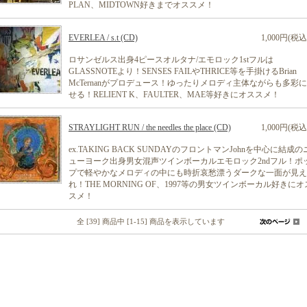
PLAN、MIDTOWN好きまでオススメ！
EVERLEA / s.t (CD)
1,000円(税込
ロサンゼルス出身4ピースオルタナ/エモロック1stフルは
GLASSNOTEより！SENSES FAILやTHRICE等を手掛けるBrian
McTernanがプロデュース！ゆったりメロディ主体ながらも多彩
せる！RELIENT K、FAULTER、MAE等好きにオススメ！
STRAYLIGHT RUN / the needles the place (CD)
1,000円(税込
ex.TAKING BACK SUNDAYのフロントマンJohnを中心に結成の
ューヨーク出身男女混声ツインボーカルエモロック2ndフル！ポ
プで軽やかなメロディの中にも時折哀愁漂うダークな一面が見え
れ！THE MORNING OF、1997等の男女ツインボーカル好きにオ
スメ！
全 [39] 商品中 [1-15] 商品を表示しています