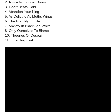
2. A Fire No Longer Burns
3. Heart Beats Cold
4. Abandon Your King
5. As Delicate As Moths Wings
6. The Fragility Of Life
7. Anxiety In Black And White
8. Only Ourselves To Blame
10. Theories Of Despair
11. Inner Reprisal