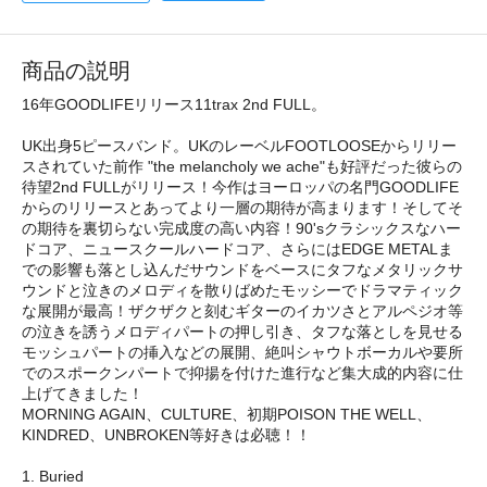
商品の説明
16年GOODLIFEリリース11trax 2nd FULL。
UK出身5ピースバンド。UKのレーベルFOOTLOOSEからリリー
スされていた前作 "the melancholy we ache"も好評だった彼らの
待望2nd FULLがリリース！今作はヨーロッパの名門GOODLIFE
からのリリースとあってより一層の期待が高まります！そしてそ
の期待を裏切らない完成度の高い内容！90'sクラシックスなハー
ドコア、ニュースクールハードコア、さらにはEDGE METALま
での影響も落とし込んだサウンドをベースにタフなメタリックサ
ウンドと泣きのメロディを散りばめたモッシーでドラマティック
な展開が最高！ザクザクと刻むギターのイカツさとアルペジオ等
の泣きを誘うメロディパートの押し引き、タフな落としを見せる
モッシュパートの挿入などの展開、絶叫シャウトボーカルや要所
でのスポークンパートで抑揚を付けた進行など集大成的内容に仕
上げてきました！
MORNING AGAIN、CULTURE、初期POISON THE WELL、
KINDRED、UNBROKEN等好きは必聴！！
1. Buried