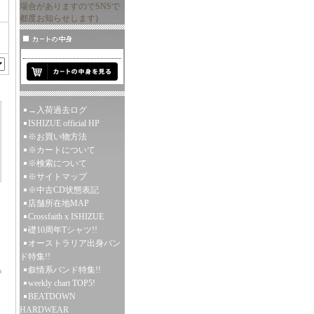
場合がありますのでSNSで
都度お知らせします)
→入荷過去ログ
ISHIZUE official HP
※お買い物方法
※カートについて
※検索について
※サイトマップ
※中古CD状態表記
店舗所在地MAP
Crossfaith x ISHIZUE
礎10周年Tシャツ!!
オーストラリア出身バン
ド特集!!
叙情系バンド特集!!
weekly chart TOP5!
BEATDOWN
HARDWEAR