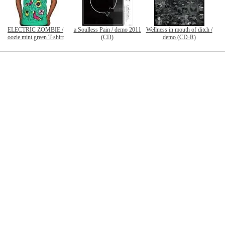
ELECTRIC ZOMBIE /
a Soulless Pain / demo 2011
Wellness in mouth of ditch /
oozie mint green T-shirt
(CD)
demo (CD-R)