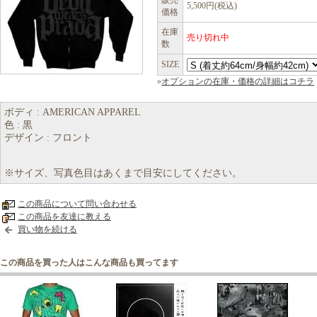
販売
5,500円(税込)
価格
在庫
売り切れ中
数
SIZE
»
オプションの在庫・価格の詳細はコチラ
ボディ : AMERICAN APPAREL
色 : 黒
デザイン : フロント
※サイズ、写真色目はあくまで目安にしてください。
この商品について問い合わせる
この商品を友達に教える
買い物を続ける
この商品を買った人はこんな商品も買ってます