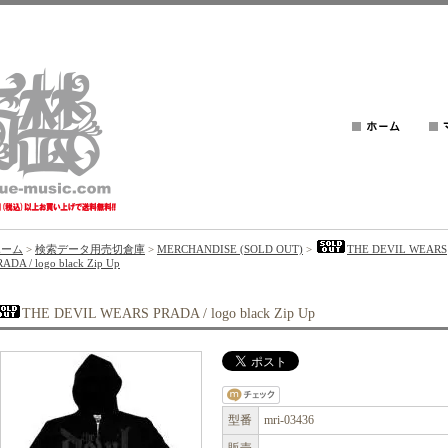
ホーム
>
検索データ用売切倉庫
>
MERCHANDISE (SOLD OUT)
>
THE DEVIL WEARS
RADA / logo black Zip Up
THE DEVIL WEARS PRADA / logo black Zip Up
型番
mri-03436