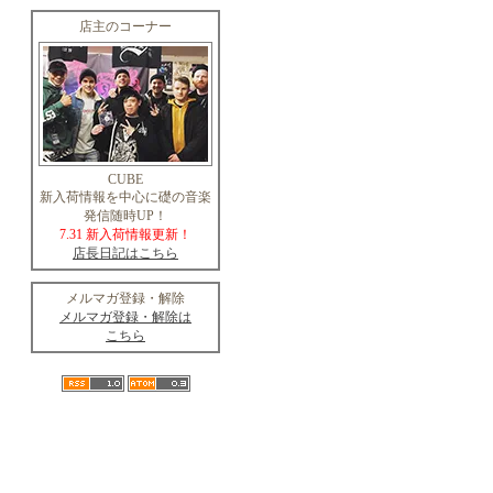
店主のコーナー
CUBE
新入荷情報を中心に礎の音楽
発信随時UP！
7.31 新入荷情報更新！
店長日記はこちら
メルマガ登録・解除
メルマガ登録・解除は
こちら