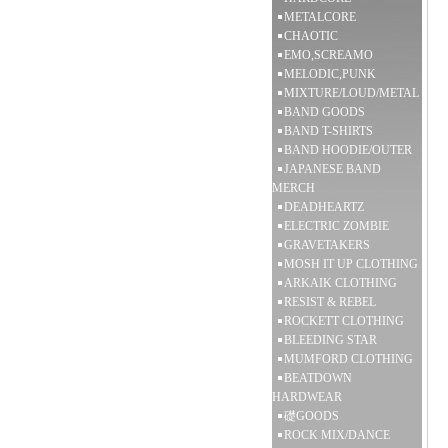
METALCORE
CHAOTIC
EMO,SCREAMO
MELODIC,PUNK
MIXTURE/LOUD/METAL
BAND GOODS
BAND T-SHIRTS
BAND HOODIE/OUTER
JAPANESE BAND
MERCH
DEADHEARTZ
ELECTRIC ZOMBIE
GRAVETAKERS
MOSH IT UP CLOTHING
ARKAIK CLOTHING
RESIST & REBEL
ROCKETT CLOTHING
BLEEDING STAR
MUMFORD CLOTHING
BEATDOWN
HARDWEAR
礎GOODS
ROCK MIX/DANCE