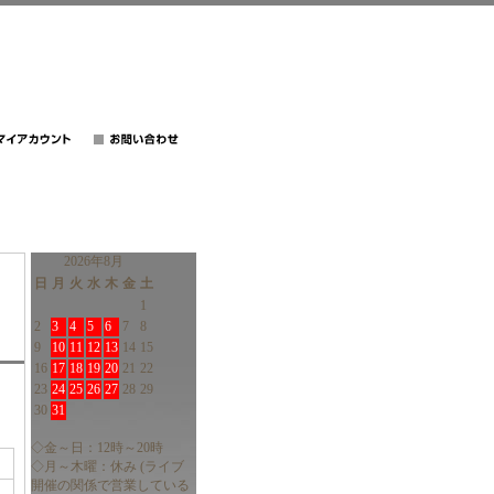
2026年8月
日
月
火
水
木
金
土
1
2
3
4
5
6
7
8
9
10
11
12
13
14
15
16
17
18
19
20
21
22
23
24
25
26
27
28
29
30
31
◇金～日：12時～20時
◇月～木曜：休み (ライブ
開催の関係で営業している