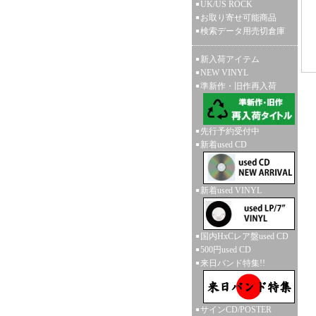
UK/US ROCK
お取り寄せ可能商品
検索データ用売切倉庫
新入荷アイテム
NEW VINYL
準新作・旧作再入荷
先行予約受付中
新着used CD
新着used VINYL
国内HxCレア盤used CD
500円used CD
来日バンド特集!!
サインCD/POSTER