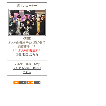
店主のコーナー
CUBE
新入荷情報を中心に礎の音楽
発信随時UP！
7.31 新入荷情報更新！
店長日記はこちら
メルマガ登録・解除
メルマガ登録・解除は
こちら