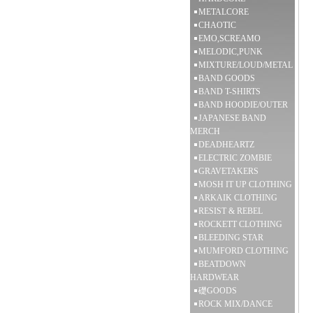
METALCORE
CHAOTIC
EMO,SCREAMO
MELODIC,PUNK
MIXTURE/LOUD/METAL
BAND GOODS
BAND T-SHIRTS
BAND HOODIE/OUTER
JAPANESE BAND
MERCH
DEADHEARTZ
ELECTRIC ZOMBIE
GRAVETAKERS
MOSH IT UP CLOTHING
ARKAIK CLOTHING
RESIST & REBEL
ROCKETT CLOTHING
BLEEDING STAR
MUMFORD CLOTHING
BEATDOWN
HARDWEAR
礎GOODS
ROCK MIX/DANCE