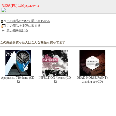
*試聴(PC)はMyspaceへ↓
この商品について問い合わせる
この商品を友達に教える
買い物を続ける
この商品を買った人はこんな商品も買ってます
Apoptosis / 710 demo (CD-
INFECTION / letters (CD-
DEAD HORSE PAINT /
R)
R)
drawing ep (CD)