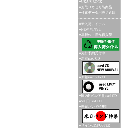
UK/US ROCK
お取り寄せ可能商品
検索データ用売切倉庫
新入荷アイテム
NEW VINYL
準新作・旧作再入荷
先行予約受付中
新着used CD
新着used VINYL
国内HxCレア盤used CD
500円used CD
来日バンド特集!!
サインCD/POSTER