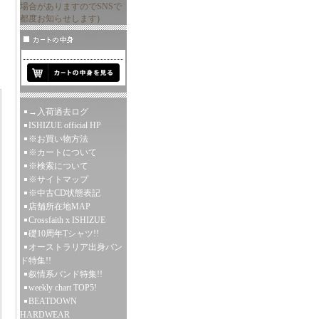
場合がありますのでSNSで
都度お知らせします)
→入荷過去ログ
ISHIZUE official HP
※お買い物方法
※カートについて
※検索について
※サイトマップ
※中古CD状態表記
店舗所在地MAP
Crossfaith x ISHIZUE
礎10周年Tシャツ!!
オーストラリア出身バン
ド特集!!
叙情系バンド特集!!
weekly chart TOP5!
BEATDOWN
HARDWEAR