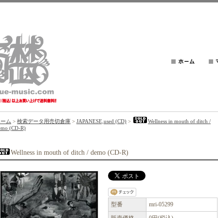
ホーム
>
検索データ用売切倉庫
>
JAPANESE,used (CD)
>
Wellness in mouth of ditch /
emo (CD-R)
Wellness in mouth of ditch / demo (CD-R)
型番
mri-05299