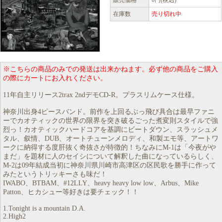
販売価格
0円(税込)
在庫数
売り切れ中
※こちらの商品のみでの発送は出来かねます。必ず他の商品をご購入
の際にカートにお入れください。
11年自主リリース2trax 2ndデモCD-R。プラスリムケース仕様。
神奈川出身4ピースバンド。前作を上回るぶっ飛び具合は最早ファニ
ーでカオティックの世界の限界を突き破るごった煮変則スタイルで強
烈っ！カオティックハードコアを基調にビートダウン、スラッシュメ
タル、叙情、DUB、オートチューンメロディ、和製エモ等、アートワ
ークに納得する度肝抜く奇抜さが特徴的！ちなみにM-1は「今夜がや
まだ」を題材に人のセイシについて解釈した曲になっているらしく、
M-2は09年結成当初に神奈川県川崎市高津区の区民歌を勝手に作って
みたというトリッキーさも味だ！
IWABO、BTBAM、#12LLY、heavy heavy low low、Arbus、Mike
Patton、ヒカシュー等好きは要チェック！！
1.Tonight is a mountain D.A.
2.High2