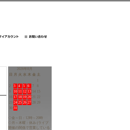
2026年8月
日
月
火
水
木
金
土
1
2
3
4
5
6
7
8
9
10
11
12
13
14
15
16
17
18
19
20
21
22
23
24
25
26
27
28
29
30
31
◇金～日：12時～20時
◇月～木曜：休み (ライブ
開催の関係で営業している