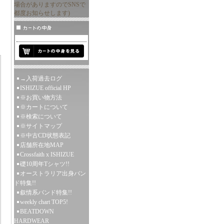
場合がありますのでSNSで
都度お知らせします)
→入荷過去ログ
ISHIZUE official HP
※お買い物方法
※カートについて
※検索について
※サイトマップ
※中古CD状態表記
店舗所在地MAP
Crossfaith x ISHIZUE
礎10周年Tシャツ!!
オーストラリア出身バン
ド特集!!
叙情系バンド特集!!
weekly chart TOP5!
BEATDOWN
HARDWEAR