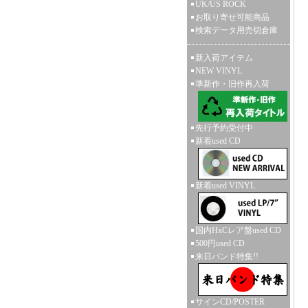
UK/US ROCK
お取り寄せ可能商品
検索データ用売切倉庫
新入荷アイテム
NEW VINYL
準新作・旧作再入荷
先行予約受付中
新着used CD
新着used VINYL
国内HxCレア盤used CD
500円used CD
来日バンド特集!!
サインCD/POSTER