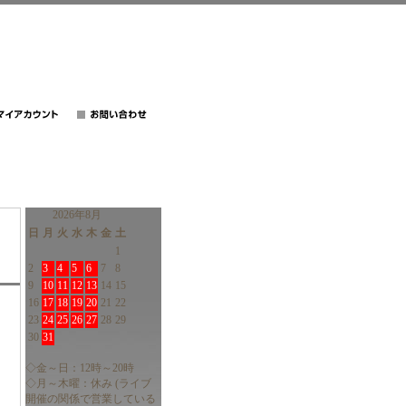
2026年8月
日
月
火
水
木
金
土
1
2
3
4
5
6
7
8
9
10
11
12
13
14
15
16
17
18
19
20
21
22
23
24
25
26
27
28
29
30
31
◇金～日：12時～20時
◇月～木曜：休み (ライブ
開催の関係で営業している