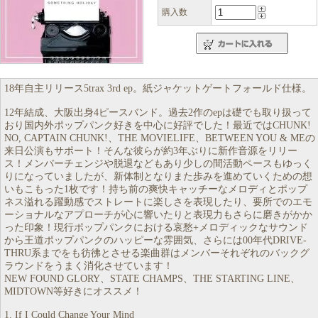
購入数
18年自主リリース5trax 3rd ep。紙ジャケットゲートフォールド仕様。
12年結成、大阪出身4ピースバンド。過去2作のepは礎でも取り扱って
おり国内外ポップパンク好きを中心に好評でした！最近ではCHUNK!
NO, CAPTAIN CHUNK!、THE MOVIELIFE、BETWEEN YOU & MEの
来日公演もサポート！そんな彼らが約3年ぶりに新作音源をリリー
ス！メンバーチェンジや脱退などもあり少しの間活動ペースもゆっく
りになっていましたが、新体制となりまた歩みを進めていくための想
いもこもった1枚です！持ち前の爽快キャッチーなメロディとポップ
ネス溢れる躍動感でストレートに楽しさを表現したり、要所でのエモ
ーショナルなアプローチが心に響いたりと表現力もさらに磨きがかか
った印象！現行ポップパンクにおける哀愁+メロディックなサウンド
から王道ポップパンクのハッピーな雰囲気、さらには00年代DRIVE-
THRU系までをも彷彿とさせる楽曲群はメンバーそれぞれのバックグ
ラウンドをうまく消化させています！
NEW FOUND GLORY、STATE CHAMPS、THE STARTING LINE、
MIDTOWN等好きにオススメ！
1. If I Could Change Your Mind