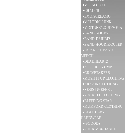
METALCORE
CHAOTIC
EMO,SCREAMO
MELODIC,PUNK
MIXTURE/LOUD/METAL
BAND GOODS
BAND T-SHIRTS
BAND HOODIE/OUTER
JAPANESE BAND
MERCH
DEADHEARTZ
ELECTRIC ZOMBIE
GRAVETAKERS
MOSH IT UP CLOTHING
ARKAIK CLOTHING
RESIST & REBEL
ROCKETT CLOTHING
BLEEDING STAR
MUMFORD CLOTHING
BEATDOWN
HARDWEAR
礎GOODS
ROCK MIX/DANCE