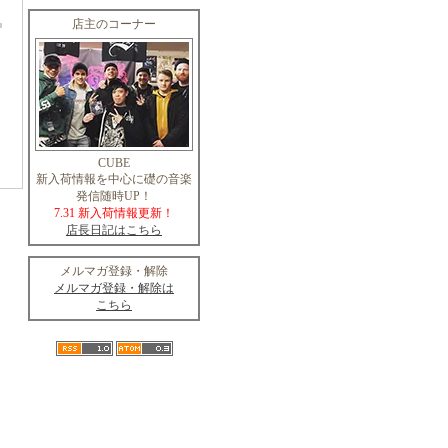
店主のコーナー
CUBE
新入荷情報を中心に礎の音楽
発信随時UP！
7.31 新入荷情報更新！
店長日記はこちら
メルマガ登録・解除
メルマガ登録・解除は
こちら