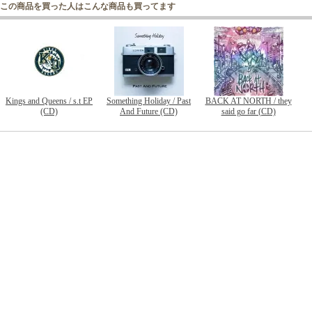
この商品を買った人はこんな商品も買ってます
Kings and Queens / s.t EP
Something Holiday / Past
BACK AT NORTH / they
(CD)
And Future (CD)
said go far (CD)