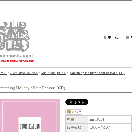
ホーム
>
JAPANESE INDIES
>
MELODIC,PUNK
>
Something Holiday / Four Reasons (CD)
omething Holiday / Four Reasons (CD)
型番
mri-10634
販売価格
1,000円(税込)