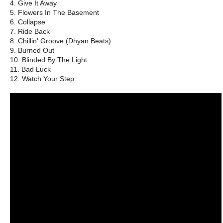
4. Give It Away
5. Flowers In The Basement
6. Collapse
7. Ride Back
8. Chillin' Groove (Dhyan Beats)
9. Burned Out
10. Blinded By The Light
11. Bad Luck
12. Watch Your Step