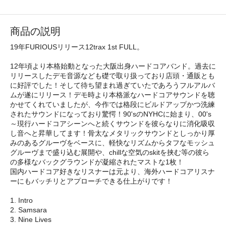
商品の説明
19年FURIOUSリリース12trax 1st FULL。
12年頃より本格始動となった大阪出身ハードコアバンド。過去に
リリースしたデモ音源なども礎で取り扱っており店頭・通販とも
に好評でした！そして待ち望まれ過ぎていたであろうフルアルバ
ムが遂にリリース！デモ時より本格派なハードコアサウンドを聴
かせてくれていましたが、今作では格段にビルドアップかつ洗練
されたサウンドになっており驚愕！90'sのNYHCに始まり、00's
～現行ハードコアシーンへと続くサウンドを彼らなりに消化吸収
し音へと昇華してます！骨太なメタリックサウンドとしっかり厚
みのあるグルーヴをベースに、軽快なリズムからタフなモッシュ
グルーヴまで盛り込む展開や、chillな空気のskitを挟む等の彼ら
の多様なバックグラウンドが凝縮されたマストな1枚！
国内ハードコア好きなリスナーは元より、海外ハードコアリスナ
ーにもバッチリとアプローチできる仕上がりです！
1. Intro
2. Samsara
3. Nine Lives