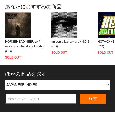
あなたにおすすめの商品
HORSEHEAD NEBULA /
universe last a ward / N.9.S.
HOTVOX / B
worship at the altar of diablo
(CD)
(CD)
(CD)
SOLD OUT
SOLD OUT
SOLD OUT
ほかの商品を探す
検索