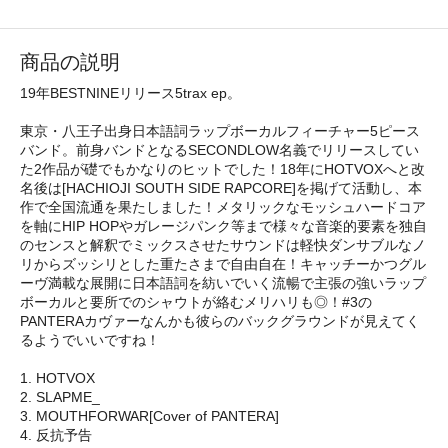
商品の説明
19年BESTNINEリリース5trax ep。
東京・八王子出身日本語詞ラップボーカルフィーチャー5ピース
バンド。前身バンドとなるSECONDLOW名義でリリースしてい
た2作品が礎でもかなりのヒットでした！18年にHOTVOXへと改
名後は[HACHIOJI SOUTH SIDE RAPCORE]を掲げて活動し、本
作で全国流通を果たしました！メタリックなモッシュハードコア
を軸にHIP HOPやガレージパンク等まで様々な音楽的要素を独自
のセンスと解釈でミックスさせたサウンドは軽快ダンサブルなノ
リからズッシリとした重たさまで自由自在！キャッチーかつグル
ーヴ満載な展開に日本語詞を紡いでいく流暢で主張の強いラップ
ボーカルと要所でのシャウトが絡むメリハリも◎！#3の
PANTERAカヴァーなんかも彼らのバックグラウンドが見えてく
るようでいいですね！
1. HOTVOX
2. SLAPME_
3. MOUTHFORWAR[Cover of PANTERA]
4. 反抗予告