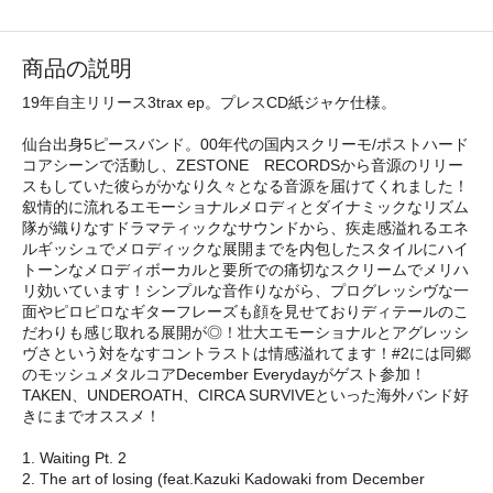
商品の説明
19年自主リリース3trax ep。プレスCD紙ジャケ仕様。
仙台出身5ピースバンド。00年代の国内スクリーモ/ポストハード
コアシーンで活動し、ZESTONE RECORDSから音源のリリー
スもしていた彼らがかなり久々となる音源を届けてくれました！
叙情的に流れるエモーショナルメロディとダイナミックなリズム
隊が織りなすドラマティックなサウンドから、疾走感溢れるエネ
ルギッシュでメロディックな展開までを内包したスタイルにハイ
トーンなメロディボーカルと要所での痛切なスクリームでメリハ
リ効いています！シンプルな音作りながら、プログレッシヴな一
面やピロピロなギターフレーズも顔を見せておりディテールのこ
だわりも感じ取れる展開が◎！壮大エモーショナルとアグレッシ
ヴさという対をなすコントラストは情感溢れてます！#2には同郷
のモッシュメタルコアDecember Everydayがゲスト参加！
TAKEN、UNDEROATH、CIRCA SURVIVEといった海外バンド好
きにまでオススメ！
1. Waiting Pt. 2
2. The art of losing (feat.Kazuki Kadowaki from December